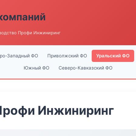
компаний
водство Профи Инжиниринг
ро-Западный ФО
Приволжский ФО
Уральский ФО
Южный ФО
Северо-Кавказский ФО
Профи Инжиниринг