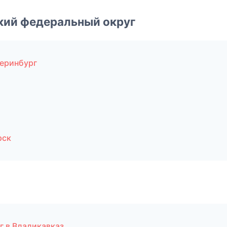
ский федеральный округ
теринбург
рск
г в Владикавказ