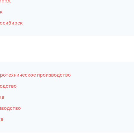
ород
к
восибирск
ротехническое производство
одство
ка
зводство
ка