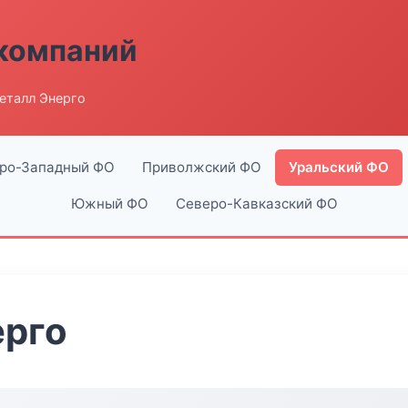
компаний
еталл Энерго
ро-Западный ФО
Приволжский ФО
Уральский ФО
Южный ФО
Северо-Кавказский ФО
ерго