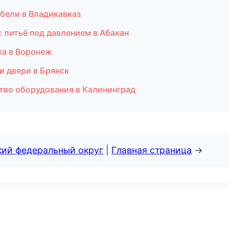
бели в Владикавказ
 литьё под давлением в Абакан
ка в Воронеж
и двери в Брянск
тво оборудования в Калининград
кий федеральный округ
|
Главная страница
→