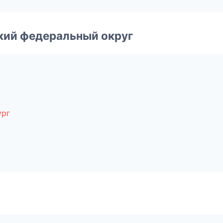
ский федеральный округ
ург