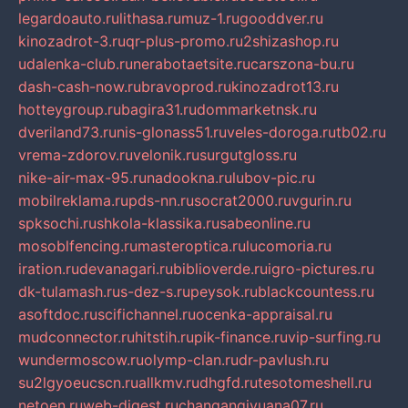
legardoauto.ru
lithasa.ru
muz-1.ru
gooddver.ru
kinozadrot-3.ru
qr-plus-promo.ru
2shizashop.ru
udalenka-club.ru
nerabotaetsite.ru
carszona-bu.ru
dash-cash-now.ru
bravoprod.ru
kinozadrot13.ru
hotteygroup.ru
bagira31.ru
dommarketnsk.ru
dveriland73.ru
nis-glonass51.ru
veles-doroga.ru
tb02.ru
vrema-zdorov.ru
velonik.ru
surgutgloss.ru
nike-air-max-95.ru
nadookna.ru
lubov-pic.ru
mobilreklama.ru
pds-nn.ru
socrat2000.ru
vgurin.ru
spksochi.ru
shkola-klassika.ru
sabeonline.ru
mosoblfencing.ru
masteroptica.ru
lucomoria.ru
iration.ru
devanagari.ru
biblioverde.ru
igro-pictures.ru
dk-tulamash.ru
s-dez-s.ru
peysok.ru
blackcountess.ru
asoftdoc.ru
scifichannel.ru
ocenka-appraisal.ru
mudconnector.ru
hitstih.ru
pik-finance.ru
vip-surfing.ru
wundermoscow.ru
olymp-clan.ru
dr-pavlush.ru
su2lgyoeucscn.ru
allkmv.ru
dhgfd.ru
tesotomeshell.ru
netoen.ru
web-digest.ru
changanqiyuana07.ru