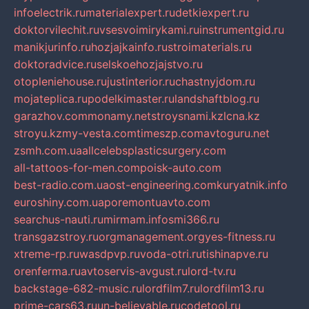
infoelectrik.ru
materialexpert.ru
detkiexpert.ru
doktorvilechit.ru
vsesvoimirykami.ru
instrumentgid.ru
manikjurinfo.ru
hozjajkainfo.ru
stroimaterials.ru
doktoradvice.ru
selskoehozjajstvo.ru
otopleniehouse.ru
justinterior.ru
chastnyjdom.ru
mojateplica.ru
podelkimaster.ru
landshaftblog.ru
garazhov.com
monamy.net
stroysnami.kz
lcna.kz
stroyu.kz
my-vesta.com
timeszp.com
avtoguru.net
zsmh.com.ua
allcelebsplasticsurgery.com
all-tattoos-for-men.com
poisk-auto.com
best-radio.com.ua
ost-engineering.com
kuryatnik.info
euroshiny.com.ua
poremontuavto.com
searchus-nauti.ru
mirmam.info
smi366.ru
transgazstroy.ru
orgmanagement.org
yes-fitness.ru
xtreme-rp.ru
wasdpvp.ru
voda-otri.ru
tishinapve.ru
orenferma.ru
avtoservis-avgust.ru
lord-tv.ru
backstage-682-music.ru
lordfilm7.ru
lordfilm13.ru
prime-cars63.ru
un-believable.ru
codetool.ru