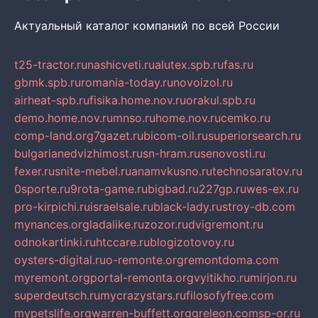
Актуальный каталог компаний по всей России
t25-tractor.ru
nashicveti.ru
alutex.spb.ru
fas.ru
gbmk.spb.ru
romania-today.ru
novoizol.ru
airheat-spb.ru
fisika.home.nov.ru
orakul.spb.ru
demo.home.nov.ru
mnso.ru
home.nov.ru
cemko.ru
comp-land.org
7gazet.ru
bicom-oil.ru
superiorsearch.ru
bulgarianedvizhimost.ru
sn-hram.ru
senovosti.ru
fexer.ru
snite-mebel.ru
anamvkusno.ru
technosaratov.ru
0sporte.ru
9rota-game.ru
bigbad.ru
227gp.ru
wes-ex.ru
pro-kirpichi.ru
israelsale.ru
black-lady.ru
stroy-db.com
mynances.org
ladalike.ru
zozor.ru
dvigremont.ru
odnokartinki.ru
htccare.ru
blogizotovoy.ru
oysters-digital.ru
o-remonte.org
remontdoma.com
myremont.org
portal-remonta.org
vyitikho.ru
mirjon.ru
superdeutsch.ru
mycrazystars.ru
filosofyfree.com
mypetslife.org
warren-buffett.org
greleon.com
sp-or.ru