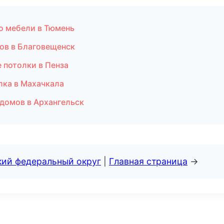
о мебели в Тюмень
ов в Благовещенск
 потолки в Пенза
лка в Махачкала
домов в Архангельск
кий федеральный округ
|
Главная страница
→