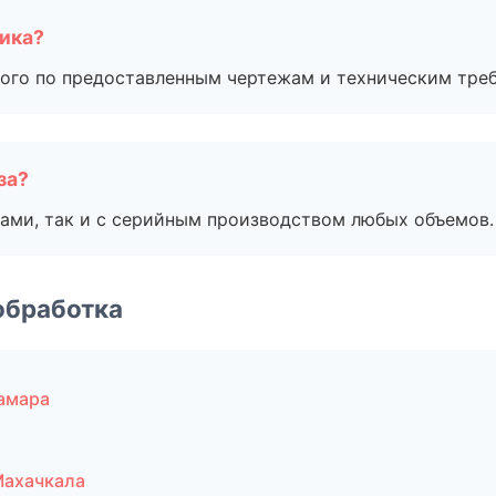
чика?
ого по предоставленным чертежам и техническим тре
за?
ами, так и с серийным производством любых объемов.
обработка
амара
Махачкала