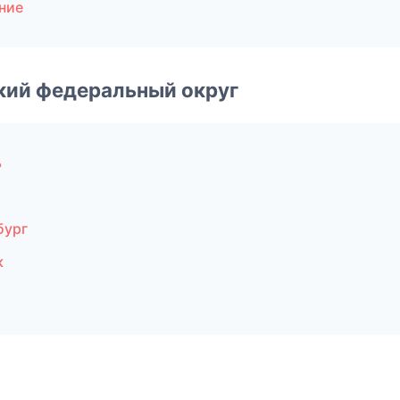
ние
ский федеральный округ
ь
бург
к