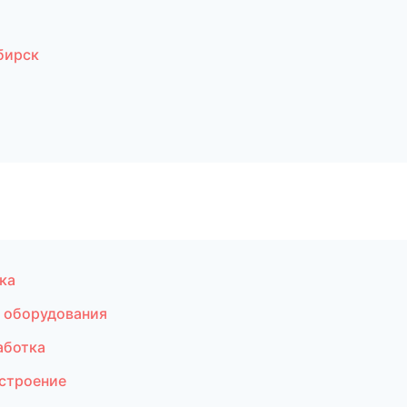
бирск
ка
 оборудования
аботка
строение