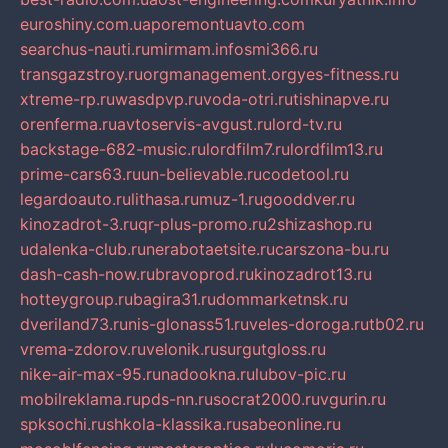
euroshiny.com.ua
poremontuavto.com
searchus-nauti.ru
mirmam.info
smi366.ru
transgazstroy.ru
orgmanagement.org
yes-fitness.ru
xtreme-rp.ru
wasdpvp.ru
voda-otri.ru
tishinapve.ru
orenferma.ru
avtoservis-avgust.ru
lord-tv.ru
backstage-682-music.ru
lordfilm7.ru
lordfilm13.ru
prime-cars63.ru
un-believable.ru
codetool.ru
legardoauto.ru
lithasa.ru
muz-1.ru
gooddver.ru
kinozadrot-3.ru
qr-plus-promo.ru
2shizashop.ru
udalenka-club.ru
nerabotaetsite.ru
carszona-bu.ru
dash-cash-now.ru
bravoprod.ru
kinozadrot13.ru
hotteygroup.ru
bagira31.ru
dommarketnsk.ru
dveriland73.ru
nis-glonass51.ru
veles-doroga.ru
tb02.ru
vrema-zdorov.ru
velonik.ru
surgutgloss.ru
nike-air-max-95.ru
nadookna.ru
lubov-pic.ru
mobilreklama.ru
pds-nn.ru
socrat2000.ru
vgurin.ru
spksochi.ru
shkola-klassika.ru
sabeonline.ru