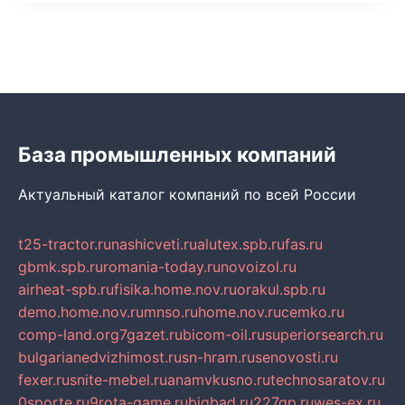
База промышленных компаний
Актуальный каталог компаний по всей России
t25-tractor.ru
nashicveti.ru
alutex.spb.ru
fas.ru
gbmk.spb.ru
romania-today.ru
novoizol.ru
airheat-spb.ru
fisika.home.nov.ru
orakul.spb.ru
demo.home.nov.ru
mnso.ru
home.nov.ru
cemko.ru
comp-land.org
7gazet.ru
bicom-oil.ru
superiorsearch.ru
bulgarianedvizhimost.ru
sn-hram.ru
senovosti.ru
fexer.ru
snite-mebel.ru
anamvkusno.ru
technosaratov.ru
0sporte.ru
9rota-game.ru
bigbad.ru
227gp.ru
wes-ex.ru