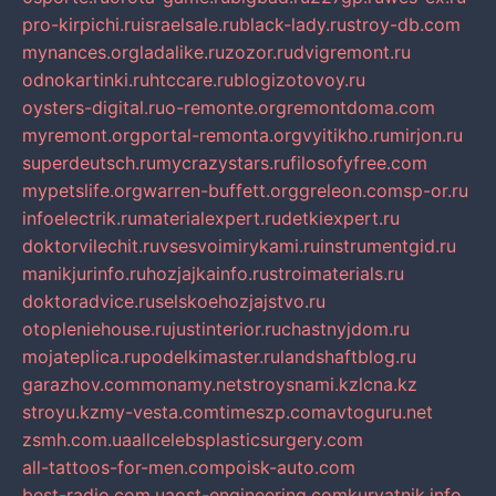
pro-kirpichi.ru
israelsale.ru
black-lady.ru
stroy-db.com
mynances.org
ladalike.ru
zozor.ru
dvigremont.ru
odnokartinki.ru
htccare.ru
blogizotovoy.ru
oysters-digital.ru
o-remonte.org
remontdoma.com
myremont.org
portal-remonta.org
vyitikho.ru
mirjon.ru
superdeutsch.ru
mycrazystars.ru
filosofyfree.com
mypetslife.org
warren-buffett.org
greleon.com
sp-or.ru
infoelectrik.ru
materialexpert.ru
detkiexpert.ru
doktorvilechit.ru
vsesvoimirykami.ru
instrumentgid.ru
manikjurinfo.ru
hozjajkainfo.ru
stroimaterials.ru
doktoradvice.ru
selskoehozjajstvo.ru
otopleniehouse.ru
justinterior.ru
chastnyjdom.ru
mojateplica.ru
podelkimaster.ru
landshaftblog.ru
garazhov.com
monamy.net
stroysnami.kz
lcna.kz
stroyu.kz
my-vesta.com
timeszp.com
avtoguru.net
zsmh.com.ua
allcelebsplasticsurgery.com
all-tattoos-for-men.com
poisk-auto.com
best-radio.com.ua
ost-engineering.com
kuryatnik.info