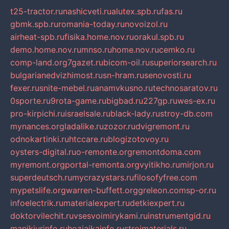
t25-tractor.ru
nashicveti.ru
alutex.spb.ru
fas.ru
gbmk.spb.ru
romania-today.ru
novoizol.ru
airheat-spb.ru
fisika.home.nov.ru
orakul.spb.ru
demo.home.nov.ru
mnso.ru
home.nov.ru
cemko.ru
comp-land.org
7gazet.ru
bicom-oil.ru
superiorsearch.ru
bulgarianedvizhimost.ru
sn-hram.ru
senovosti.ru
fexer.ru
snite-mebel.ru
anamvkusno.ru
technosaratov.ru
0sporte.ru
9rota-game.ru
bigbad.ru
227gp.ru
wes-ex.ru
pro-kirpichi.ru
israelsale.ru
black-lady.ru
stroy-db.com
mynances.org
ladalike.ru
zozor.ru
dvigremont.ru
odnokartinki.ru
htccare.ru
blogizotovoy.ru
oysters-digital.ru
o-remonte.org
remontdoma.com
myremont.org
portal-remonta.org
vyitikho.ru
mirjon.ru
superdeutsch.ru
mycrazystars.ru
filosofyfree.com
mypetslife.org
warren-buffett.org
greleon.com
sp-or.ru
infoelectrik.ru
materialexpert.ru
detkiexpert.ru
doktorvilechit.ru
vsesvoimirykami.ru
instrumentgid.ru
manikjurinfo.ru
hozjajkainfo.ru
stroimaterials.ru