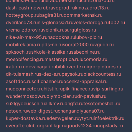
udalenka-club.ru
nerabotaetsite.ru
carszona-bu.ru
dash-cash-now.ru
bravoprod.ru
kinozadrot13.ru
hotteygroup.ru
bagira31.ru
dommarketnsk.ru
dveriland73.ru
nis-glonass51.ru
veles-doroga.ru
tb02.ru
vrema-zdorov.ru
velonik.ru
surgutgloss.ru
nike-air-max-95.ru
nadookna.ru
lubov-pic.ru
mobilreklama.ru
pds-nn.ru
socrat2000.ru
vgurin.ru
spksochi.ru
shkola-klassika.ru
sabeonline.ru
mosoblfencing.ru
masteroptica.ru
lucomoria.ru
iration.ru
devanagari.ru
biblioverde.ru
igro-pictures.ru
dk-tulamash.ru
s-dez-s.ru
peysok.ru
blackcountess.ru
asoftdoc.ru
scifichannel.ru
ocenka-appraisal.ru
mudconnector.ru
hitstih.ru
pik-finance.ru
vip-surfing.ru
wundermoscow.ru
olymp-clan.ru
dr-pavlush.ru
su2lgyoeucscn.ru
allkmv.ru
dhgfd.ru
tesotomeshell.ru
netoen.ru
web-digest.ru
changanqiyuana07.ru
kuper-dostavka.ru
edemvgelen.ru
ytyt.ru
infoelektrik.ru
everafterclub.org
kirillkgr.ru
goodv1234.ru
oopslady.ru