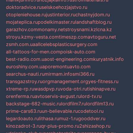
doktoradvice.ru
selskoehozjajstvo.ru
otopleniehouse.ru
justinterior.ru
chastnyjdom.ru
mojateplica.ru
podelkimaster.ru
landshaftblog.ru
garazhov.com
monamy.net
stroysnami.kz
lcna.kz
stroyu.kz
my-vesta.com
timeszp.com
avtoguru.net
zsmh.com.ua
allcelebsplasticsurgery.com
all-tattoos-for-men.com
poisk-auto.com
best-radio.com.ua
ost-engineering.com
kuryatnik.info
euroshiny.com.ua
poremontuavto.com
searchus-nauti.ru
mirmam.info
smi366.ru
transgazstroy.ru
orgmanagement.org
yes-fitness.ru
xtreme-rp.ru
wasdpvp.ru
voda-otri.ru
tishinapve.ru
orenferma.ru
avtoservis-avgust.ru
lord-tv.ru
backstage-682-music.ru
lordfilm7.ru
lordfilm13.ru
prime-cars63.ru
un-believable.ru
codetool.ru
legardoauto.ru
lithasa.ru
muz-1.ru
gooddver.ru
kinozadrot-3.ru
qr-plus-promo.ru
2shizashop.ru