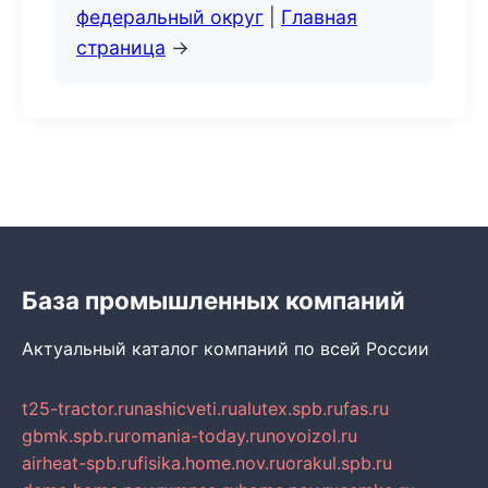
федеральный округ
|
Главная
страница
→
База промышленных компаний
Актуальный каталог компаний по всей России
t25-tractor.ru
nashicveti.ru
alutex.spb.ru
fas.ru
gbmk.spb.ru
romania-today.ru
novoizol.ru
airheat-spb.ru
fisika.home.nov.ru
orakul.spb.ru