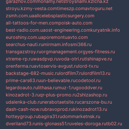
garazhov.com
monamy.net
stroysnami.kz
lcna.kz
stroyu.kz
my-vesta.com
timeszp.com
avtoguru.net
zsmh.com.ua
allcelebsplasticsurgery.com
all-tattoos-for-men.com
poisk-auto.com
best-radio.com.ua
ost-engineering.com
kuryatnik.info
euroshiny.com.ua
poremontuavto.com
searchus-nauti.ru
mirmam.info
smi366.ru
transgazstroy.ru
orgmanagement.org
yes-fitness.ru
xtreme-rp.ru
wasdpvp.ru
voda-otri.ru
tishinapve.ru
orenferma.ru
avtoservis-avgust.ru
lord-tv.ru
backstage-682-music.ru
lordfilm7.ru
lordfilm13.ru
prime-cars63.ru
un-believable.ru
codetool.ru
legardoauto.ru
lithasa.ru
muz-1.ru
gooddver.ru
kinozadrot-3.ru
qr-plus-promo.ru
2shizashop.ru
udalenka-club.ru
nerabotaetsite.ru
carszona-bu.ru
dash-cash-now.ru
bravoprod.ru
kinozadrot13.ru
hotteygroup.ru
bagira31.ru
dommarketnsk.ru
dveriland73.ru
nis-glonass51.ru
veles-doroga.ru
tb02.ru