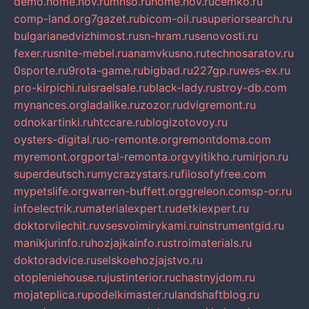
demo.home.nov.ru
mnso.ru
home.nov.ru
cemko.ru
comp-land.org
7gazet.ru
bicom-oil.ru
superiorsearch.ru
bulgarianedvizhimost.ru
sn-hram.ru
senovosti.ru
fexer.ru
snite-mebel.ru
anamvkusno.ru
technosaratov.ru
0sporte.ru
9rota-game.ru
bigbad.ru
227gp.ru
wes-ex.ru
pro-kirpichi.ru
israelsale.ru
black-lady.ru
stroy-db.com
mynances.org
ladalike.ru
zozor.ru
dvigremont.ru
odnokartinki.ru
htccare.ru
blogizotovoy.ru
oysters-digital.ru
o-remonte.org
remontdoma.com
myremont.org
portal-remonta.org
vyitikho.ru
mirjon.ru
superdeutsch.ru
mycrazystars.ru
filosofyfree.com
mypetslife.org
warren-buffett.org
greleon.com
sp-or.ru
infoelectrik.ru
materialexpert.ru
detkiexpert.ru
doktorvilechit.ru
vsesvoimirykami.ru
instrumentgid.ru
manikjurinfo.ru
hozjajkainfo.ru
stroimaterials.ru
doktoradvice.ru
selskoehozjajstvo.ru
otopleniehouse.ru
justinterior.ru
chastnyjdom.ru
mojateplica.ru
podelkimaster.ru
landshaftblog.ru