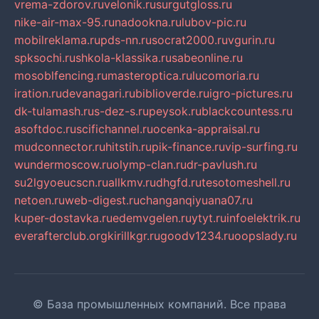
vrema-zdorov.ru
velonik.ru
surgutgloss.ru
nike-air-max-95.ru
nadookna.ru
lubov-pic.ru
mobilreklama.ru
pds-nn.ru
socrat2000.ru
vgurin.ru
spksochi.ru
shkola-klassika.ru
sabeonline.ru
mosoblfencing.ru
masteroptica.ru
lucomoria.ru
iration.ru
devanagari.ru
biblioverde.ru
igro-pictures.ru
dk-tulamash.ru
s-dez-s.ru
peysok.ru
blackcountess.ru
asoftdoc.ru
scifichannel.ru
ocenka-appraisal.ru
mudconnector.ru
hitstih.ru
pik-finance.ru
vip-surfing.ru
wundermoscow.ru
olymp-clan.ru
dr-pavlush.ru
su2lgyoeucscn.ru
allkmv.ru
dhgfd.ru
tesotomeshell.ru
netoen.ru
web-digest.ru
changanqiyuana07.ru
kuper-dostavka.ru
edemvgelen.ru
ytyt.ru
infoelektrik.ru
everafterclub.org
kirillkgr.ru
goodv1234.ru
oopslady.ru
© База промышленных компаний. Все права