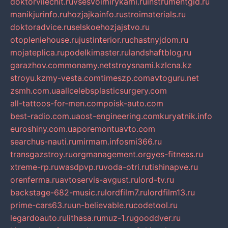
doktorvilechit.ru
vsesvoimirykami.ru
instrumentgid.ru
manikjurinfo.ru
hozjajkainfo.ru
stroimaterials.ru
doktoradvice.ru
selskoehozjajstvo.ru
otopleniehouse.ru
justinterior.ru
chastnyjdom.ru
mojateplica.ru
podelkimaster.ru
landshaftblog.ru
garazhov.com
monamy.net
stroysnami.kz
lcna.kz
stroyu.kz
my-vesta.com
timeszp.com
avtoguru.net
zsmh.com.ua
allcelebsplasticsurgery.com
all-tattoos-for-men.com
poisk-auto.com
best-radio.com.ua
ost-engineering.com
kuryatnik.info
euroshiny.com.ua
poremontuavto.com
searchus-nauti.ru
mirmam.info
smi366.ru
transgazstroy.ru
orgmanagement.org
yes-fitness.ru
xtreme-rp.ru
wasdpvp.ru
voda-otri.ru
tishinapve.ru
orenferma.ru
avtoservis-avgust.ru
lord-tv.ru
backstage-682-music.ru
lordfilm7.ru
lordfilm13.ru
prime-cars63.ru
un-believable.ru
codetool.ru
legardoauto.ru
lithasa.ru
muz-1.ru
gooddver.ru