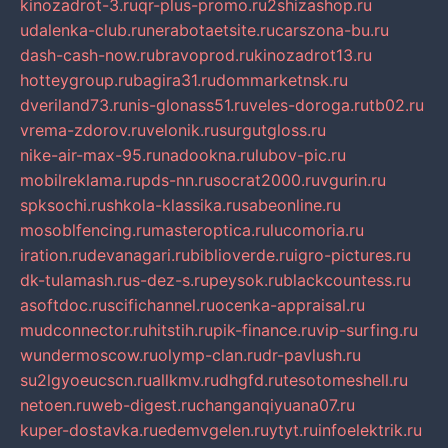
kinozadrot-3.ru
qr-plus-promo.ru
2shizashop.ru
udalenka-club.ru
nerabotaetsite.ru
carszona-bu.ru
dash-cash-now.ru
bravoprod.ru
kinozadrot13.ru
hotteygroup.ru
bagira31.ru
dommarketnsk.ru
dveriland73.ru
nis-glonass51.ru
veles-doroga.ru
tb02.ru
vrema-zdorov.ru
velonik.ru
surgutgloss.ru
nike-air-max-95.ru
nadookna.ru
lubov-pic.ru
mobilreklama.ru
pds-nn.ru
socrat2000.ru
vgurin.ru
spksochi.ru
shkola-klassika.ru
sabeonline.ru
mosoblfencing.ru
masteroptica.ru
lucomoria.ru
iration.ru
devanagari.ru
biblioverde.ru
igro-pictures.ru
dk-tulamash.ru
s-dez-s.ru
peysok.ru
blackcountess.ru
asoftdoc.ru
scifichannel.ru
ocenka-appraisal.ru
mudconnector.ru
hitstih.ru
pik-finance.ru
vip-surfing.ru
wundermoscow.ru
olymp-clan.ru
dr-pavlush.ru
su2lgyoeucscn.ru
allkmv.ru
dhgfd.ru
tesotomeshell.ru
netoen.ru
web-digest.ru
changanqiyuana07.ru
kuper-dostavka.ru
edemvgelen.ru
ytyt.ru
infoelektrik.ru