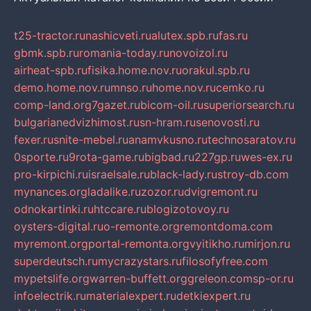
t25-tractor.ru
nashicveti.ru
alutex.spb.ru
fas.ru
gbmk.spb.ru
romania-today.ru
novoizol.ru
airheat-spb.ru
fisika.home.nov.ru
orakul.spb.ru
demo.home.nov.ru
mnso.ru
home.nov.ru
cemko.ru
comp-land.org
7gazet.ru
bicom-oil.ru
superiorsearch.ru
bulgarianedvizhimost.ru
sn-hram.ru
senovosti.ru
fexer.ru
snite-mebel.ru
anamvkusno.ru
technosaratov.ru
0sporte.ru
9rota-game.ru
bigbad.ru
227gp.ru
wes-ex.ru
pro-kirpichi.ru
israelsale.ru
black-lady.ru
stroy-db.com
mynances.org
ladalike.ru
zozor.ru
dvigremont.ru
odnokartinki.ru
htccare.ru
blogizotovoy.ru
oysters-digital.ru
o-remonte.org
remontdoma.com
myremont.org
portal-remonta.org
vyitikho.ru
mirjon.ru
superdeutsch.ru
mycrazystars.ru
filosofyfree.com
mypetslife.org
warren-buffett.org
greleon.com
sp-or.ru
infoelectrik.ru
materialexpert.ru
detkiexpert.ru