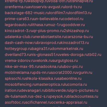
xtreme-rp.ru
wasdpvp.ru
voda-otri.ru
tishinapve.ru
orenferma.ru
avtoservis-avgust.ru
lord-tv.ru
backstage-682-music.ru
lordfilm7.ru
lordfilm13.ru
prime-cars63.ru
un-believable.ru
codetool.ru
legardoauto.ru
lithasa.ru
muz-1.ru
gooddver.ru
kinozadrot-3.ru
qr-plus-promo.ru
2shizashop.ru
udalenka-club.ru
nerabotaetsite.ru
carszona-bu.ru
dash-cash-now.ru
bravoprod.ru
kinozadrot13.ru
hotteygroup.ru
bagira31.ru
dommarketnsk.ru
dveriland73.ru
nis-glonass51.ru
veles-doroga.ru
tb02.ru
vrema-zdorov.ru
velonik.ru
surgutgloss.ru
nike-air-max-95.ru
nadookna.ru
lubov-pic.ru
mobilreklama.ru
pds-nn.ru
socrat2000.ru
vgurin.ru
spksochi.ru
shkola-klassika.ru
sabeonline.ru
mosoblfencing.ru
masteroptica.ru
lucomoria.ru
iration.ru
devanagari.ru
biblioverde.ru
igro-pictures.ru
dk-tulamash.ru
s-dez-s.ru
peysok.ru
blackcountess.ru
asoftdoc.ru
scifichannel.ru
ocenka-appraisal.ru