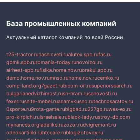
База промышленных компаний
Актуальный каталог компаний по всей России
t25-tractor.ru
nashicveti.ru
alutex.spb.ru
fas.ru
gbmk.spb.ru
romania-today.ru
novoizol.ru
airheat-spb.ru
fisika.home.nov.ru
orakul.spb.ru
demo.home.nov.ru
mnso.ru
home.nov.ru
cemko.ru
comp-land.org
7gazet.ru
bicom-oil.ru
superiorsearch.ru
bulgarianedvizhimost.ru
sn-hram.ru
senovosti.ru
fexer.ru
snite-mebel.ru
anamvkusno.ru
technosaratov.ru
0sporte.ru
9rota-game.ru
bigbad.ru
227gp.ru
wes-ex.ru
pro-kirpichi.ru
israelsale.ru
black-lady.ru
stroy-db.com
mynances.org
ladalike.ru
zozor.ru
dvigremont.ru
odnokartinki.ru
htccare.ru
blogizotovoy.ru