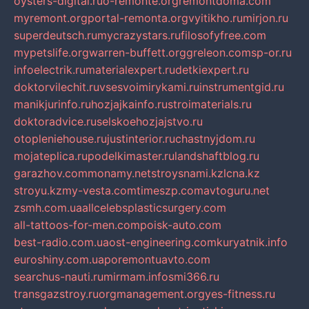
oysters-digital.ru
o-remonte.org
remontdoma.com
myremont.org
portal-remonta.org
vyitikho.ru
mirjon.ru
superdeutsch.ru
mycrazystars.ru
filosofyfree.com
mypetslife.org
warren-buffett.org
greleon.com
sp-or.ru
infoelectrik.ru
materialexpert.ru
detkiexpert.ru
doktorvilechit.ru
vsesvoimirykami.ru
instrumentgid.ru
manikjurinfo.ru
hozjajkainfo.ru
stroimaterials.ru
doktoradvice.ru
selskoehozjajstvo.ru
otopleniehouse.ru
justinterior.ru
chastnyjdom.ru
mojateplica.ru
podelkimaster.ru
landshaftblog.ru
garazhov.com
monamy.net
stroysnami.kz
lcna.kz
stroyu.kz
my-vesta.com
timeszp.com
avtoguru.net
zsmh.com.ua
allcelebsplasticsurgery.com
all-tattoos-for-men.com
poisk-auto.com
best-radio.com.ua
ost-engineering.com
kuryatnik.info
euroshiny.com.ua
poremontuavto.com
searchus-nauti.ru
mirmam.info
smi366.ru
transgazstroy.ru
orgmanagement.org
yes-fitness.ru