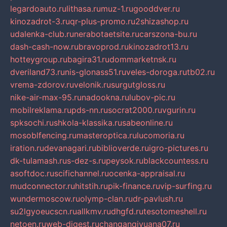
legardoauto.ru
lithasa.ru
muz-1.ru
gooddver.ru
kinozadrot-3.ru
qr-plus-promo.ru
2shizashop.ru
udalenka-club.ru
nerabotaetsite.ru
carszona-bu.ru
dash-cash-now.ru
bravoprod.ru
kinozadrot13.ru
hotteygroup.ru
bagira31.ru
dommarketnsk.ru
dveriland73.ru
nis-glonass51.ru
veles-doroga.ru
tb02.ru
vrema-zdorov.ru
velonik.ru
surgutgloss.ru
nike-air-max-95.ru
nadookna.ru
lubov-pic.ru
mobilreklama.ru
pds-nn.ru
socrat2000.ru
vgurin.ru
spksochi.ru
shkola-klassika.ru
sabeonline.ru
mosoblfencing.ru
masteroptica.ru
lucomoria.ru
iration.ru
devanagari.ru
biblioverde.ru
igro-pictures.ru
dk-tulamash.ru
s-dez-s.ru
peysok.ru
blackcountess.ru
asoftdoc.ru
scifichannel.ru
ocenka-appraisal.ru
mudconnector.ru
hitstih.ru
pik-finance.ru
vip-surfing.ru
wundermoscow.ru
olymp-clan.ru
dr-pavlush.ru
su2lgyoeucscn.ru
allkmv.ru
dhgfd.ru
tesotomeshell.ru
netoen.ru
web-digest.ru
changanqiyuana07.ru