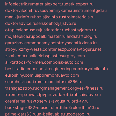
infoelectrik.ru
materialexpert.ru
detkiexpert.ru
doktorvilechit.ru
vsesvoimirykami.ru
instrumentgid.ru
manikjurinfo.ru
hozjajkainfo.ru
stroimaterials.ru
doktoradvice.ru
selskoehozjajstvo.ru
otopleniehouse.ru
justinterior.ru
chastnyjdom.ru
mojateplica.ru
podelkimaster.ru
landshaftblog.ru
garazhov.com
monamy.net
stroysnami.kz
lcna.kz
stroyu.kz
my-vesta.com
timeszp.com
avtoguru.net
zsmh.com.ua
allcelebsplasticsurgery.com
all-tattoos-for-men.com
poisk-auto.com
best-radio.com.ua
ost-engineering.com
kuryatnik.info
euroshiny.com.ua
poremontuavto.com
searchus-nauti.ru
mirmam.info
smi366.ru
transgazstroy.ru
orgmanagement.org
yes-fitness.ru
xtreme-rp.ru
wasdpvp.ru
voda-otri.ru
tishinapve.ru
orenferma.ru
avtoservis-avgust.ru
lord-tv.ru
backstage-682-music.ru
lordfilm7.ru
lordfilm13.ru
prime-cars63.ru
un-believable.ru
codetool.ru