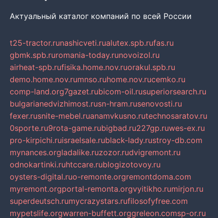
Актуальный каталог компаний по всей России
t25-tractor.ru
nashicveti.ru
alutex.spb.ru
fas.ru
gbmk.spb.ru
romania-today.ru
novoizol.ru
airheat-spb.ru
fisika.home.nov.ru
orakul.spb.ru
demo.home.nov.ru
mnso.ru
home.nov.ru
cemko.ru
comp-land.org
7gazet.ru
bicom-oil.ru
superiorsearch.ru
bulgarianedvizhimost.ru
sn-hram.ru
senovosti.ru
fexer.ru
snite-mebel.ru
anamvkusno.ru
technosaratov.ru
0sporte.ru
9rota-game.ru
bigbad.ru
227gp.ru
wes-ex.ru
pro-kirpichi.ru
israelsale.ru
black-lady.ru
stroy-db.com
mynances.org
ladalike.ru
zozor.ru
dvigremont.ru
odnokartinki.ru
htccare.ru
blogizotovoy.ru
oysters-digital.ru
o-remonte.org
remontdoma.com
myremont.org
portal-remonta.org
vyitikho.ru
mirjon.ru
superdeutsch.ru
mycrazystars.ru
filosofyfree.com
mypetslife.org
warren-buffett.org
greleon.com
sp-or.ru