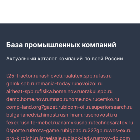
База промышленных компаний
Актуальный каталог компаний по всей России
t25-tractor.ru
nashicveti.ru
alutex.spb.ru
fas.ru
gbmk.spb.ru
romania-today.ru
novoizol.ru
airheat-spb.ru
fisika.home.nov.ru
orakul.spb.ru
demo.home.nov.ru
mnso.ru
home.nov.ru
cemko.ru
comp-land.org
7gazet.ru
bicom-oil.ru
superiorsearch.ru
bulgarianedvizhimost.ru
sn-hram.ru
senovosti.ru
fexer.ru
snite-mebel.ru
anamvkusno.ru
technosaratov.ru
0sporte.ru
9rota-game.ru
bigbad.ru
227gp.ru
wes-ex.ru
pro-kirpichi.ru
israelsale.ru
black-lady.ru
stroy-db.com