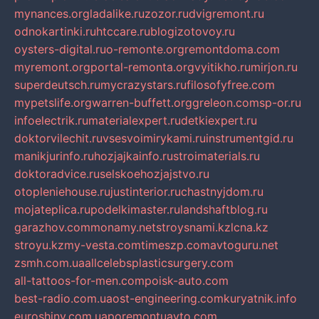
mynances.org
ladalike.ru
zozor.ru
dvigremont.ru
odnokartinki.ru
htccare.ru
blogizotovoy.ru
oysters-digital.ru
o-remonte.org
remontdoma.com
myremont.org
portal-remonta.org
vyitikho.ru
mirjon.ru
superdeutsch.ru
mycrazystars.ru
filosofyfree.com
mypetslife.org
warren-buffett.org
greleon.com
sp-or.ru
infoelectrik.ru
materialexpert.ru
detkiexpert.ru
doktorvilechit.ru
vsesvoimirykami.ru
instrumentgid.ru
manikjurinfo.ru
hozjajkainfo.ru
stroimaterials.ru
doktoradvice.ru
selskoehozjajstvo.ru
otopleniehouse.ru
justinterior.ru
chastnyjdom.ru
mojateplica.ru
podelkimaster.ru
landshaftblog.ru
garazhov.com
monamy.net
stroysnami.kz
lcna.kz
stroyu.kz
my-vesta.com
timeszp.com
avtoguru.net
zsmh.com.ua
allcelebsplasticsurgery.com
all-tattoos-for-men.com
poisk-auto.com
best-radio.com.ua
ost-engineering.com
kuryatnik.info
euroshiny.com.ua
poremontuavto.com