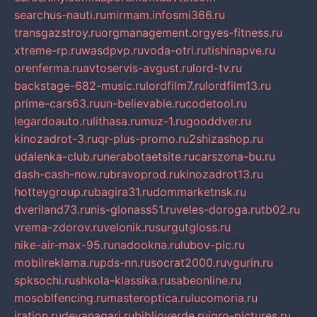
searchus-nauti.ru
mirmam.info
smi366.ru
transgazstroy.ru
orgmanagement.org
yes-fitness.ru
xtreme-rp.ru
wasdpvp.ru
voda-otri.ru
tishinapve.ru
orenferma.ru
avtoservis-avgust.ru
lord-tv.ru
backstage-682-music.ru
lordfilm7.ru
lordfilm13.ru
prime-cars63.ru
un-believable.ru
codetool.ru
legardoauto.ru
lithasa.ru
muz-1.ru
gooddver.ru
kinozadrot-3.ru
qr-plus-promo.ru
2shizashop.ru
udalenka-club.ru
nerabotaetsite.ru
carszona-bu.ru
dash-cash-now.ru
bravoprod.ru
kinozadrot13.ru
hotteygroup.ru
bagira31.ru
dommarketnsk.ru
dveriland73.ru
nis-glonass51.ru
veles-doroga.ru
tb02.ru
vrema-zdorov.ru
velonik.ru
surgutgloss.ru
nike-air-max-95.ru
nadookna.ru
lubov-pic.ru
mobilreklama.ru
pds-nn.ru
socrat2000.ru
vgurin.ru
spksochi.ru
shkola-klassika.ru
sabeonline.ru
mosoblfencing.ru
masteroptica.ru
lucomoria.ru
iration.ru
devanagari.ru
biblioverde.ru
igro-pictures.ru