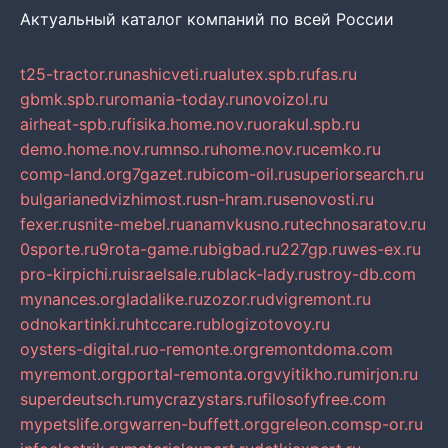
Актуальный каталог компаний по всей России
t25-tractor.ru
nashicveti.ru
alutex.spb.ru
fas.ru
gbmk.spb.ru
romania-today.ru
novoizol.ru
airheat-spb.ru
fisika.home.nov.ru
orakul.spb.ru
demo.home.nov.ru
mnso.ru
home.nov.ru
cemko.ru
comp-land.org
7gazet.ru
bicom-oil.ru
superiorsearch.ru
bulgarianedvizhimost.ru
sn-hram.ru
senovosti.ru
fexer.ru
snite-mebel.ru
anamvkusno.ru
technosaratov.ru
0sporte.ru
9rota-game.ru
bigbad.ru
227gp.ru
wes-ex.ru
pro-kirpichi.ru
israelsale.ru
black-lady.ru
stroy-db.com
mynances.org
ladalike.ru
zozor.ru
dvigremont.ru
odnokartinki.ru
htccare.ru
blogizotovoy.ru
oysters-digital.ru
o-remonte.org
remontdoma.com
myremont.org
portal-remonta.org
vyitikho.ru
mirjon.ru
superdeutsch.ru
mycrazystars.ru
filosofyfree.com
mypetslife.org
warren-buffett.org
greleon.com
sp-or.ru