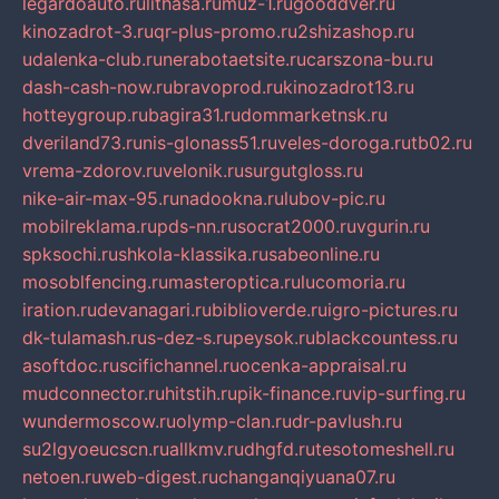
legardoauto.ru
lithasa.ru
muz-1.ru
gooddver.ru
kinozadrot-3.ru
qr-plus-promo.ru
2shizashop.ru
udalenka-club.ru
nerabotaetsite.ru
carszona-bu.ru
dash-cash-now.ru
bravoprod.ru
kinozadrot13.ru
hotteygroup.ru
bagira31.ru
dommarketnsk.ru
dveriland73.ru
nis-glonass51.ru
veles-doroga.ru
tb02.ru
vrema-zdorov.ru
velonik.ru
surgutgloss.ru
nike-air-max-95.ru
nadookna.ru
lubov-pic.ru
mobilreklama.ru
pds-nn.ru
socrat2000.ru
vgurin.ru
spksochi.ru
shkola-klassika.ru
sabeonline.ru
mosoblfencing.ru
masteroptica.ru
lucomoria.ru
iration.ru
devanagari.ru
biblioverde.ru
igro-pictures.ru
dk-tulamash.ru
s-dez-s.ru
peysok.ru
blackcountess.ru
asoftdoc.ru
scifichannel.ru
ocenka-appraisal.ru
mudconnector.ru
hitstih.ru
pik-finance.ru
vip-surfing.ru
wundermoscow.ru
olymp-clan.ru
dr-pavlush.ru
su2lgyoeucscn.ru
allkmv.ru
dhgfd.ru
tesotomeshell.ru
netoen.ru
web-digest.ru
changanqiyuana07.ru