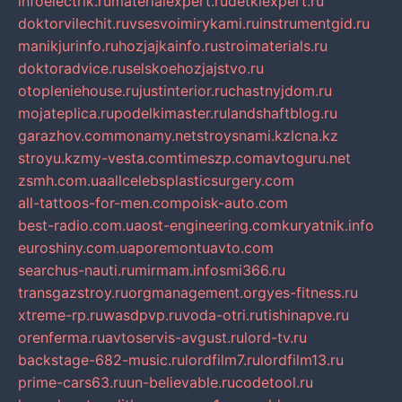
infoelectrik.ru
materialexpert.ru
detkiexpert.ru
doktorvilechit.ru
vsesvoimirykami.ru
instrumentgid.ru
manikjurinfo.ru
hozjajkainfo.ru
stroimaterials.ru
doktoradvice.ru
selskoehozjajstvo.ru
otopleniehouse.ru
justinterior.ru
chastnyjdom.ru
mojateplica.ru
podelkimaster.ru
landshaftblog.ru
garazhov.com
monamy.net
stroysnami.kz
lcna.kz
stroyu.kz
my-vesta.com
timeszp.com
avtoguru.net
zsmh.com.ua
allcelebsplasticsurgery.com
all-tattoos-for-men.com
poisk-auto.com
best-radio.com.ua
ost-engineering.com
kuryatnik.info
euroshiny.com.ua
poremontuavto.com
searchus-nauti.ru
mirmam.info
smi366.ru
transgazstroy.ru
orgmanagement.org
yes-fitness.ru
xtreme-rp.ru
wasdpvp.ru
voda-otri.ru
tishinapve.ru
orenferma.ru
avtoservis-avgust.ru
lord-tv.ru
backstage-682-music.ru
lordfilm7.ru
lordfilm13.ru
prime-cars63.ru
un-believable.ru
codetool.ru