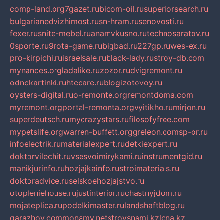
comp-land.org
7gazet.ru
bicom-oil.ru
superiorsearch.ru
bulgarianedvizhimost.ru
sn-hram.ru
senovosti.ru
fexer.ru
snite-mebel.ru
anamvkusno.ru
technosaratov.ru
0sporte.ru
9rota-game.ru
bigbad.ru
227gp.ru
wes-ex.ru
pro-kirpichi.ru
israelsale.ru
black-lady.ru
stroy-db.com
mynances.org
ladalike.ru
zozor.ru
dvigremont.ru
odnokartinki.ru
htccare.ru
blogizotovoy.ru
oysters-digital.ru
o-remonte.org
remontdoma.com
myremont.org
portal-remonta.org
vyitikho.ru
mirjon.ru
superdeutsch.ru
mycrazystars.ru
filosofyfree.com
mypetslife.org
warren-buffett.org
greleon.com
sp-or.ru
infoelectrik.ru
materialexpert.ru
detkiexpert.ru
doktorvilechit.ru
vsesvoimirykami.ru
instrumentgid.ru
manikjurinfo.ru
hozjajkainfo.ru
stroimaterials.ru
doktoradvice.ru
selskoehozjajstvo.ru
otopleniehouse.ru
justinterior.ru
chastnyjdom.ru
mojateplica.ru
podelkimaster.ru
landshaftblog.ru
garazhov.com
monamy.net
stroysnami.kz
lcna.kz