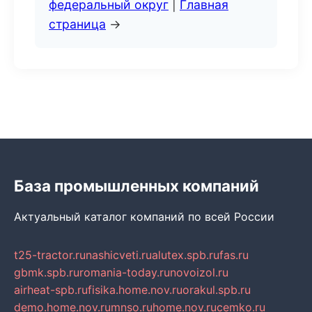
федеральный округ
|
Главная
страница
→
База промышленных компаний
Актуальный каталог компаний по всей России
t25-tractor.ru
nashicveti.ru
alutex.spb.ru
fas.ru
gbmk.spb.ru
romania-today.ru
novoizol.ru
airheat-spb.ru
fisika.home.nov.ru
orakul.spb.ru
demo.home.nov.ru
mnso.ru
home.nov.ru
cemko.ru