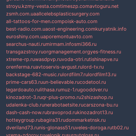
stroyu.kz
my-vesta.com
timeszp.com
avtoguru.net
zsmh.com.ua
allcelebsplasticsurgery.com
all-tattoos-for-men.com
poisk-auto.com
best-radio.com.ua
ost-engineering.com
kuryatnik.info
euroshiny.com.ua
poremontuavto.com
searchus-nauti.ru
mirmam.info
smi366.ru
transgazstroy.ru
orgmanagement.org
yes-fitness.ru
xtreme-rp.ru
wasdpvp.ru
voda-otri.ru
tishinapve.ru
orenferma.ru
avtoservis-avgust.ru
lord-tv.ru
backstage-682-music.ru
lordfilm7.ru
lordfilm13.ru
prime-cars63.ru
un-believable.ru
codetool.ru
legardoauto.ru
lithasa.ru
muz-1.ru
gooddver.ru
kinozadrot-3.ru
qr-plus-promo.ru
2shizashop.ru
udalenka-club.ru
nerabotaetsite.ru
carszona-bu.ru
dash-cash-now.ru
bravoprod.ru
kinozadrot13.ru
hotteygroup.ru
bagira31.ru
dommarketnsk.ru
dveriland73.ru
nis-glonass51.ru
veles-doroga.ru
tb02.ru
vrema-zdorov.ru
velonik.ru
surgutgloss.ru