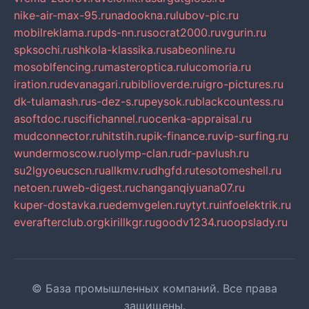
nike-air-max-95.ru
nadookna.ru
lubov-pic.ru
mobilreklama.ru
pds-nn.ru
socrat2000.ru
vgurin.ru
spksochi.ru
shkola-klassika.ru
sabeonline.ru
mosoblfencing.ru
masteroptica.ru
lucomoria.ru
iration.ru
devanagari.ru
biblioverde.ru
igro-pictures.ru
dk-tulamash.ru
s-dez-s.ru
peysok.ru
blackcountess.ru
asoftdoc.ru
scifichannel.ru
ocenka-appraisal.ru
mudconnector.ru
hitstih.ru
pik-finance.ru
vip-surfing.ru
wundermoscow.ru
olymp-clan.ru
dr-pavlush.ru
su2lgyoeucscn.ru
allkmv.ru
dhgfd.ru
tesotomeshell.ru
netoen.ru
web-digest.ru
changanqiyuana07.ru
kuper-dostavka.ru
edemvgelen.ru
ytyt.ru
infoelektrik.ru
everafterclub.org
kirillkgr.ru
goodv1234.ru
oopslady.ru
© База промышленных компаний. Все права
защищены.