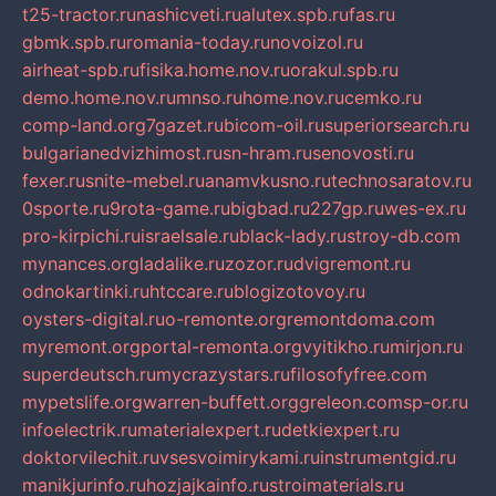
t25-tractor.ru
nashicveti.ru
alutex.spb.ru
fas.ru
gbmk.spb.ru
romania-today.ru
novoizol.ru
airheat-spb.ru
fisika.home.nov.ru
orakul.spb.ru
demo.home.nov.ru
mnso.ru
home.nov.ru
cemko.ru
comp-land.org
7gazet.ru
bicom-oil.ru
superiorsearch.ru
bulgarianedvizhimost.ru
sn-hram.ru
senovosti.ru
fexer.ru
snite-mebel.ru
anamvkusno.ru
technosaratov.ru
0sporte.ru
9rota-game.ru
bigbad.ru
227gp.ru
wes-ex.ru
pro-kirpichi.ru
israelsale.ru
black-lady.ru
stroy-db.com
mynances.org
ladalike.ru
zozor.ru
dvigremont.ru
odnokartinki.ru
htccare.ru
blogizotovoy.ru
oysters-digital.ru
o-remonte.org
remontdoma.com
myremont.org
portal-remonta.org
vyitikho.ru
mirjon.ru
superdeutsch.ru
mycrazystars.ru
filosofyfree.com
mypetslife.org
warren-buffett.org
greleon.com
sp-or.ru
infoelectrik.ru
materialexpert.ru
detkiexpert.ru
doktorvilechit.ru
vsesvoimirykami.ru
instrumentgid.ru
manikjurinfo.ru
hozjajkainfo.ru
stroimaterials.ru