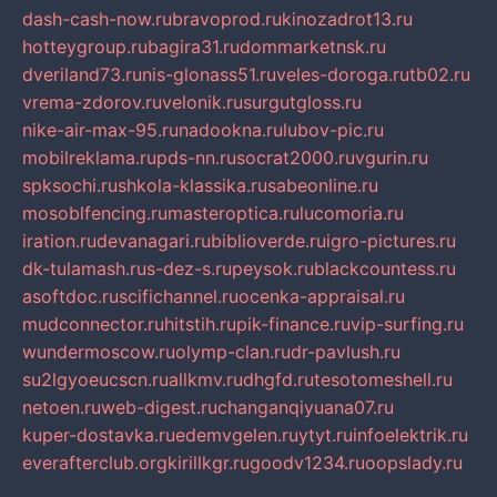
dash-cash-now.ru
bravoprod.ru
kinozadrot13.ru
hotteygroup.ru
bagira31.ru
dommarketnsk.ru
dveriland73.ru
nis-glonass51.ru
veles-doroga.ru
tb02.ru
vrema-zdorov.ru
velonik.ru
surgutgloss.ru
nike-air-max-95.ru
nadookna.ru
lubov-pic.ru
mobilreklama.ru
pds-nn.ru
socrat2000.ru
vgurin.ru
spksochi.ru
shkola-klassika.ru
sabeonline.ru
mosoblfencing.ru
masteroptica.ru
lucomoria.ru
iration.ru
devanagari.ru
biblioverde.ru
igro-pictures.ru
dk-tulamash.ru
s-dez-s.ru
peysok.ru
blackcountess.ru
asoftdoc.ru
scifichannel.ru
ocenka-appraisal.ru
mudconnector.ru
hitstih.ru
pik-finance.ru
vip-surfing.ru
wundermoscow.ru
olymp-clan.ru
dr-pavlush.ru
su2lgyoeucscn.ru
allkmv.ru
dhgfd.ru
tesotomeshell.ru
netoen.ru
web-digest.ru
changanqiyuana07.ru
kuper-dostavka.ru
edemvgelen.ru
ytyt.ru
infoelektrik.ru
everafterclub.org
kirillkgr.ru
goodv1234.ru
oopslady.ru