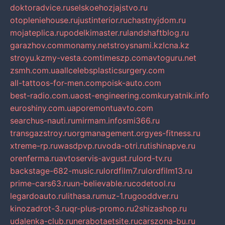
doktoradvice.ru
selskoehozjajstvo.ru
otopleniehouse.ru
justinterior.ru
chastnyjdom.ru
mojateplica.ru
podelkimaster.ru
landshaftblog.ru
garazhov.com
monamy.net
stroysnami.kz
lcna.kz
stroyu.kz
my-vesta.com
timeszp.com
avtoguru.net
zsmh.com.ua
allcelebsplasticsurgery.com
all-tattoos-for-men.com
poisk-auto.com
best-radio.com.ua
ost-engineering.com
kuryatnik.info
euroshiny.com.ua
poremontuavto.com
searchus-nauti.ru
mirmam.info
smi366.ru
transgazstroy.ru
orgmanagement.org
yes-fitness.ru
xtreme-rp.ru
wasdpvp.ru
voda-otri.ru
tishinapve.ru
orenferma.ru
avtoservis-avgust.ru
lord-tv.ru
backstage-682-music.ru
lordfilm7.ru
lordfilm13.ru
prime-cars63.ru
un-believable.ru
codetool.ru
legardoauto.ru
lithasa.ru
muz-1.ru
gooddver.ru
kinozadrot-3.ru
qr-plus-promo.ru
2shizashop.ru
udalenka-club.ru
nerabotaetsite.ru
carszona-bu.ru