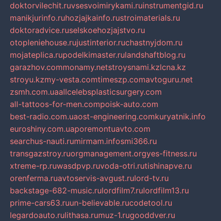
doktorvilechit.ru
vsesvoimirykami.ru
instrumentgid.ru
manikjurinfo.ru
hozjajkainfo.ru
stroimaterials.ru
doktoradvice.ru
selskoehozjajstvo.ru
otopleniehouse.ru
justinterior.ru
chastnyjdom.ru
mojateplica.ru
podelkimaster.ru
landshaftblog.ru
garazhov.com
monamy.net
stroysnami.kz
lcna.kz
stroyu.kz
my-vesta.com
timeszp.com
avtoguru.net
zsmh.com.ua
allcelebsplasticsurgery.com
all-tattoos-for-men.com
poisk-auto.com
best-radio.com.ua
ost-engineering.com
kuryatnik.info
euroshiny.com.ua
poremontuavto.com
searchus-nauti.ru
mirmam.info
smi366.ru
transgazstroy.ru
orgmanagement.org
yes-fitness.ru
xtreme-rp.ru
wasdpvp.ru
voda-otri.ru
tishinapve.ru
orenferma.ru
avtoservis-avgust.ru
lord-tv.ru
backstage-682-music.ru
lordfilm7.ru
lordfilm13.ru
prime-cars63.ru
un-believable.ru
codetool.ru
legardoauto.ru
lithasa.ru
muz-1.ru
gooddver.ru