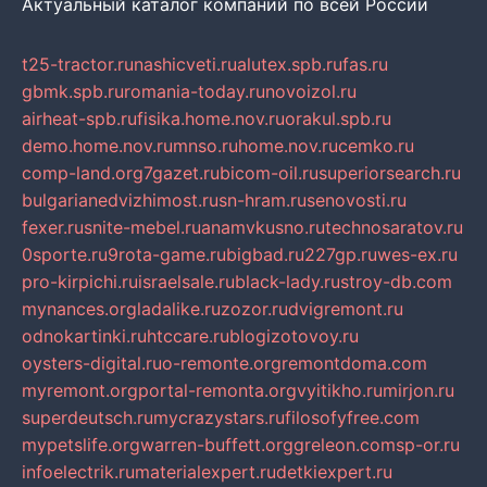
Актуальный каталог компаний по всей России
t25-tractor.ru
nashicveti.ru
alutex.spb.ru
fas.ru
gbmk.spb.ru
romania-today.ru
novoizol.ru
airheat-spb.ru
fisika.home.nov.ru
orakul.spb.ru
demo.home.nov.ru
mnso.ru
home.nov.ru
cemko.ru
comp-land.org
7gazet.ru
bicom-oil.ru
superiorsearch.ru
bulgarianedvizhimost.ru
sn-hram.ru
senovosti.ru
fexer.ru
snite-mebel.ru
anamvkusno.ru
technosaratov.ru
0sporte.ru
9rota-game.ru
bigbad.ru
227gp.ru
wes-ex.ru
pro-kirpichi.ru
israelsale.ru
black-lady.ru
stroy-db.com
mynances.org
ladalike.ru
zozor.ru
dvigremont.ru
odnokartinki.ru
htccare.ru
blogizotovoy.ru
oysters-digital.ru
o-remonte.org
remontdoma.com
myremont.org
portal-remonta.org
vyitikho.ru
mirjon.ru
superdeutsch.ru
mycrazystars.ru
filosofyfree.com
mypetslife.org
warren-buffett.org
greleon.com
sp-or.ru
infoelectrik.ru
materialexpert.ru
detkiexpert.ru