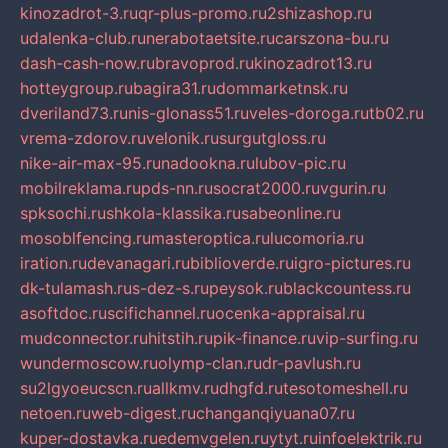
kinozadrot-3.ru
qr-plus-promo.ru
2shizashop.ru
udalenka-club.ru
nerabotaetsite.ru
carszona-bu.ru
dash-cash-now.ru
bravoprod.ru
kinozadrot13.ru
hotteygroup.ru
bagira31.ru
dommarketnsk.ru
dveriland73.ru
nis-glonass51.ru
veles-doroga.ru
tb02.ru
vrema-zdorov.ru
velonik.ru
surgutgloss.ru
nike-air-max-95.ru
nadookna.ru
lubov-pic.ru
mobilreklama.ru
pds-nn.ru
socrat2000.ru
vgurin.ru
spksochi.ru
shkola-klassika.ru
sabeonline.ru
mosoblfencing.ru
masteroptica.ru
lucomoria.ru
iration.ru
devanagari.ru
biblioverde.ru
igro-pictures.ru
dk-tulamash.ru
s-dez-s.ru
peysok.ru
blackcountess.ru
asoftdoc.ru
scifichannel.ru
ocenka-appraisal.ru
mudconnector.ru
hitstih.ru
pik-finance.ru
vip-surfing.ru
wundermoscow.ru
olymp-clan.ru
dr-pavlush.ru
su2lgyoeucscn.ru
allkmv.ru
dhgfd.ru
tesotomeshell.ru
netoen.ru
web-digest.ru
changanqiyuana07.ru
kuper-dostavka.ru
edemvgelen.ru
ytyt.ru
infoelektrik.ru