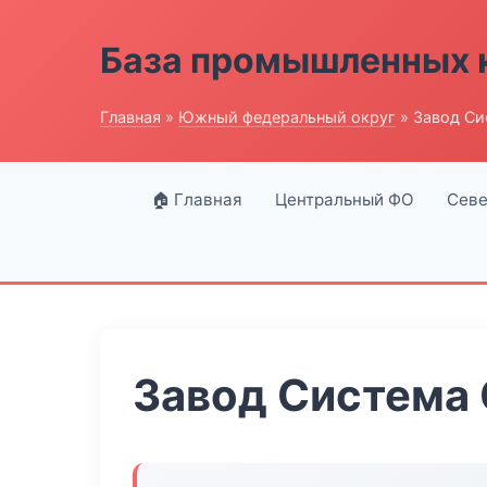
База промышленных 
Главная
»
Южный федеральный округ
» Завод Си
🏠 Главная
Центральный ФО
Севе
Завод Система