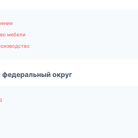
оение
тво мебели
роизводство
 федеральный округ
д