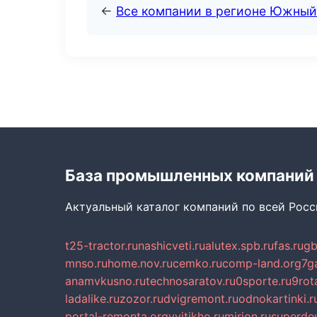
←
Все компании в регионе Южный
База промышленных компаний
Актуальный каталог компаний по всей Рос
t25-tractor.ru
nashicveti.ru
alutex.spb.ru
fas.ru
gb
mnso.ru
home.nov.ru
cemko.ru
comp-land.org
7g
anamvkusno.ru
technosaratov.ru
0sporte.ru
9rot
ladalike.ru
zozor.ru
dvigremont.ru
odnokartinki.r
portal-remonta.org
vyitikho.ru
mirjon.ru
superdeu