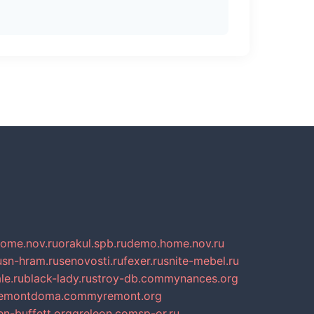
home.nov.ru
orakul.spb.ru
demo.home.nov.ru
u
sn-hram.ru
senovosti.ru
fexer.ru
snite-mebel.ru
le.ru
black-lady.ru
stroy-db.com
mynances.org
emontdoma.com
myremont.org
en-buffett.org
greleon.com
sp-or.ru