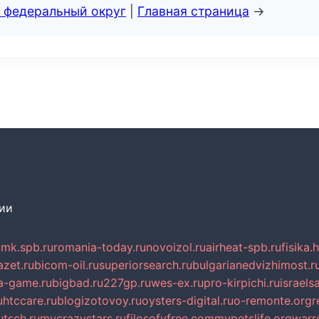
 федеральный округ
|
Главная страница
→
сии
mk.spb.ru
romania-today.ru
novoizol.ru
airheat-spb.ru
fisika.
azet.ru
bicom-oil.ru
superiorsearch.ru
bulgarianedvizhimost.r
a-game.ru
bigbad.ru
227gp.ru
wes-ex.ru
pro-kirpichi.ru
israelsa
u
htccare.ru
blogizotovoy.ru
oysters-digital.ru
o-remonte.org
r
tsch.ru
mycrazystars.ru
filosofyfree.com
mypetslife.org
warr