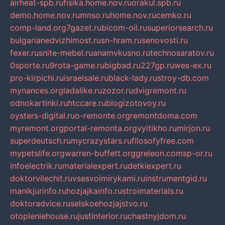
airheat-spb.ru
fisika.home.nov.ru
orakul.spb.ru
demo.home.nov.ru
mnso.ru
home.nov.ru
cemko.ru
comp-land.org
7gazet.ru
bicom-oil.ru
superiorsearch.ru
bulgarianedvizhimost.ru
sn-hram.ru
senovosti.ru
fexer.ru
snite-mebel.ru
anamvkusno.ru
technosaratov.ru
0sporte.ru
9rota-game.ru
bigbad.ru
227gp.ru
wes-ex.ru
pro-kirpichi.ru
israelsale.ru
black-lady.ru
stroy-db.com
mynances.org
ladalike.ru
zozor.ru
dvigremont.ru
odnokartinki.ru
htccare.ru
blogizotovoy.ru
oysters-digital.ru
o-remonte.org
remontdoma.com
myremont.org
portal-remonta.org
vyitikho.ru
mirjon.ru
superdeutsch.ru
mycrazystars.ru
filosofyfree.com
mypetslife.org
warren-buffett.org
greleon.com
sp-or.ru
infoelectrik.ru
materialexpert.ru
detkiexpert.ru
doktorvilechit.ru
vsesvoimirykami.ru
instrumentgid.ru
manikjurinfo.ru
hozjajkainfo.ru
stroimaterials.ru
doktoradvice.ru
selskoehozjajstvo.ru
otopleniehouse.ru
justinterior.ru
chastnyjdom.ru