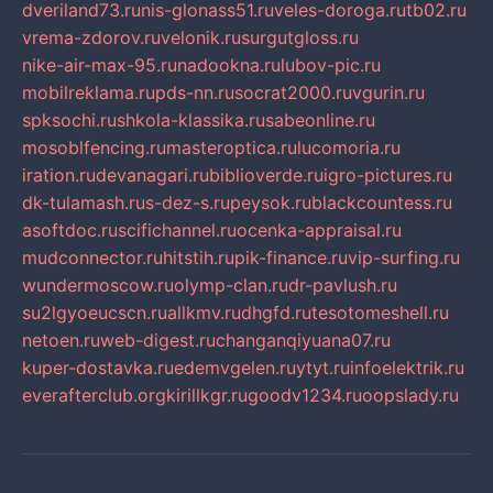
dveriland73.ru
nis-glonass51.ru
veles-doroga.ru
tb02.ru
vrema-zdorov.ru
velonik.ru
surgutgloss.ru
nike-air-max-95.ru
nadookna.ru
lubov-pic.ru
mobilreklama.ru
pds-nn.ru
socrat2000.ru
vgurin.ru
spksochi.ru
shkola-klassika.ru
sabeonline.ru
mosoblfencing.ru
masteroptica.ru
lucomoria.ru
iration.ru
devanagari.ru
biblioverde.ru
igro-pictures.ru
dk-tulamash.ru
s-dez-s.ru
peysok.ru
blackcountess.ru
asoftdoc.ru
scifichannel.ru
ocenka-appraisal.ru
mudconnector.ru
hitstih.ru
pik-finance.ru
vip-surfing.ru
wundermoscow.ru
olymp-clan.ru
dr-pavlush.ru
su2lgyoeucscn.ru
allkmv.ru
dhgfd.ru
tesotomeshell.ru
netoen.ru
web-digest.ru
changanqiyuana07.ru
kuper-dostavka.ru
edemvgelen.ru
ytyt.ru
infoelektrik.ru
everafterclub.org
kirillkgr.ru
goodv1234.ru
oopslady.ru