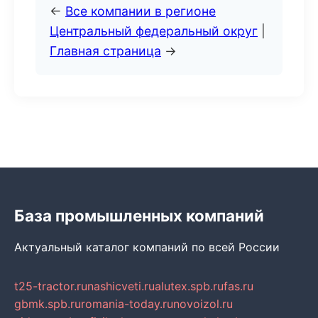
←
Все компании в регионе
Центральный федеральный округ
|
Главная страница
→
База промышленных компаний
Актуальный каталог компаний по всей России
t25-tractor.ru
nashicveti.ru
alutex.spb.ru
fas.ru
gbmk.spb.ru
romania-today.ru
novoizol.ru