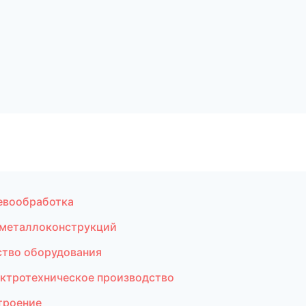
евообработка
 металлоконструкций
тво оборудования
ктротехническое производство
троение