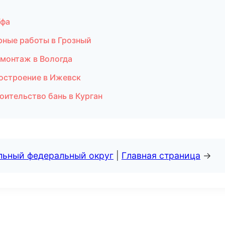
Уфа
рные работы в Грозный
омонтаж в Вологда
остроение в Ижевск
оительство бань в Курган
альный федеральный округ
|
Главная страница
→