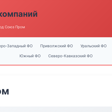
компаний
од Союз Пром
еро-Западный ФО
Приволжский ФО
Уральский ФО
Южный ФО
Северо-Кавказский ФО
ом