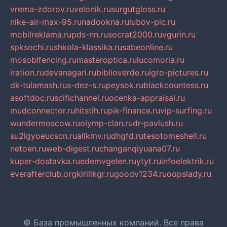
vrema-zdorov.ru
velonik.ru
surgutgloss.ru
nike-air-max-95.ru
nadookna.ru
lubov-pic.ru
mobilreklama.ru
pds-nn.ru
socrat2000.ru
vgurin.ru
spksochi.ru
shkola-klassika.ru
sabeonline.ru
mosoblfencing.ru
masteroptica.ru
lucomoria.ru
iration.ru
devanagari.ru
biblioverde.ru
igro-pictures.ru
dk-tulamash.ru
s-dez-s.ru
peysok.ru
blackcountess.ru
asoftdoc.ru
scifichannel.ru
ocenka-appraisal.ru
mudconnector.ru
hitstih.ru
pik-finance.ru
vip-surfing.ru
wundermoscow.ru
olymp-clan.ru
dr-pavlush.ru
su2lgyoeucscn.ru
allkmv.ru
dhgfd.ru
tesotomeshell.ru
netoen.ru
web-digest.ru
changanqiyuana07.ru
kuper-dostavka.ru
edemvgelen.ru
ytyt.ru
infoelektrik.ru
everafterclub.org
kirillkgr.ru
goodv1234.ru
oopslady.ru
© База промышленных компаний. Все права