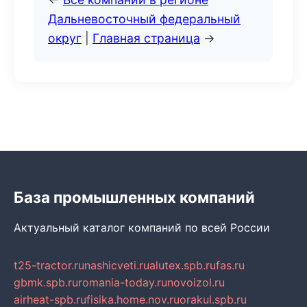
Дальневосточный федеральный
округ
|
Главная страница
→
База промышленных компаний
Актуальный каталог компаний по всей России
t25-tractor.ru
nashicveti.ru
alutex.spb.ru
fas.ru
gbmk.spb.ru
romania-today.ru
novoizol.ru
airheat-spb.ru
fisika.home.nov.ru
orakul.spb.ru