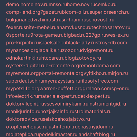
demo.home.nov.ru
mnso.ru
home.nov.ru
cemko.ru
comp-land.org
7gazet.ru
bicom-oil.ru
superiorsearch.ru
bulgarianedvizhimost.ru
sn-hram.ru
senovosti.ru
fexer.ru
snite-mebel.ru
anamvkusno.ru
technosaratov.ru
0sporte.ru
9rota-game.ru
bigbad.ru
227gp.ru
wes-ex.ru
pro-kirpichi.ru
israelsale.ru
black-lady.ru
stroy-db.com
mynances.org
ladalike.ru
zozor.ru
dvigremont.ru
odnokartinki.ru
htccare.ru
blogizotovoy.ru
oysters-digital.ru
o-remonte.org
remontdoma.com
myremont.org
portal-remonta.org
vyitikho.ru
mirjon.ru
superdeutsch.ru
mycrazystars.ru
filosofyfree.com
mypetslife.org
warren-buffett.org
greleon.com
sp-or.ru
infoelectrik.ru
materialexpert.ru
detkiexpert.ru
doktorvilechit.ru
vsesvoimirykami.ru
instrumentgid.ru
manikjurinfo.ru
hozjajkainfo.ru
stroimaterials.ru
doktoradvice.ru
selskoehozjajstvo.ru
otopleniehouse.ru
justinterior.ru
chastnyjdom.ru
mojateplica.ru
podelkimaster.ru
landshaftblog.ru