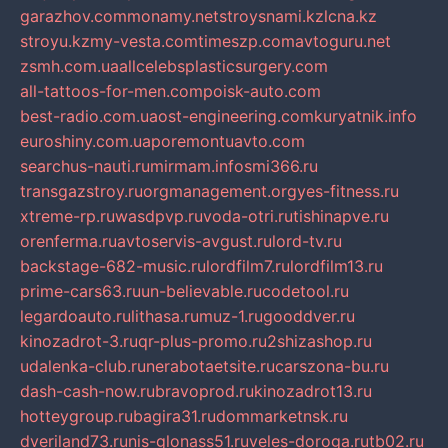
garazhov.com
monamy.net
stroysnami.kz
lcna.kz
stroyu.kz
my-vesta.com
timeszp.com
avtoguru.net
zsmh.com.ua
allcelebsplasticsurgery.com
all-tattoos-for-men.com
poisk-auto.com
best-radio.com.ua
ost-engineering.com
kuryatnik.info
euroshiny.com.ua
poremontuavto.com
searchus-nauti.ru
mirmam.info
smi366.ru
transgazstroy.ru
orgmanagement.org
yes-fitness.ru
xtreme-rp.ru
wasdpvp.ru
voda-otri.ru
tishinapve.ru
orenferma.ru
avtoservis-avgust.ru
lord-tv.ru
backstage-682-music.ru
lordfilm7.ru
lordfilm13.ru
prime-cars63.ru
un-believable.ru
codetool.ru
legardoauto.ru
lithasa.ru
muz-1.ru
gooddver.ru
kinozadrot-3.ru
qr-plus-promo.ru
2shizashop.ru
udalenka-club.ru
nerabotaetsite.ru
carszona-bu.ru
dash-cash-now.ru
bravoprod.ru
kinozadrot13.ru
hotteygroup.ru
bagira31.ru
dommarketnsk.ru
dveriland73.ru
nis-glonass51.ru
veles-doroga.ru
tb02.ru