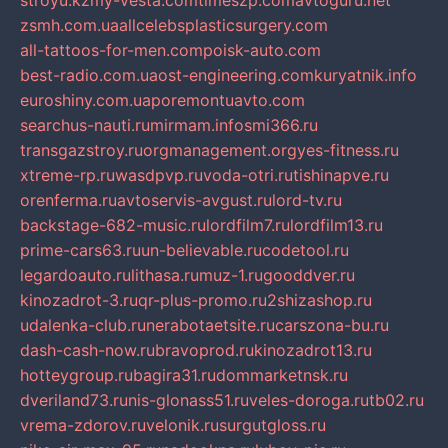
stroyu.kz
my-vesta.com
timeszp.com
avtoguru.net
zsmh.com.ua
allcelebsplasticsurgery.com
all-tattoos-for-men.com
poisk-auto.com
best-radio.com.ua
ost-engineering.com
kuryatnik.info
euroshiny.com.ua
poremontuavto.com
searchus-nauti.ru
mirmam.info
smi366.ru
transgazstroy.ru
orgmanagement.org
yes-fitness.ru
xtreme-rp.ru
wasdpvp.ru
voda-otri.ru
tishinapve.ru
orenferma.ru
avtoservis-avgust.ru
lord-tv.ru
backstage-682-music.ru
lordfilm7.ru
lordfilm13.ru
prime-cars63.ru
un-believable.ru
codetool.ru
legardoauto.ru
lithasa.ru
muz-1.ru
gooddver.ru
kinozadrot-3.ru
qr-plus-promo.ru
2shizashop.ru
udalenka-club.ru
nerabotaetsite.ru
carszona-bu.ru
dash-cash-now.ru
bravoprod.ru
kinozadrot13.ru
hotteygroup.ru
bagira31.ru
dommarketnsk.ru
dveriland73.ru
nis-glonass51.ru
veles-doroga.ru
tb02.ru
vrema-zdorov.ru
velonik.ru
surgutgloss.ru