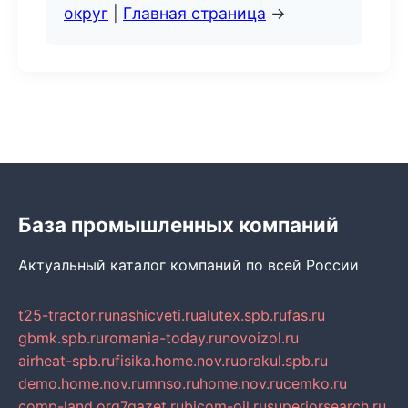
округ
|
Главная страница
→
База промышленных компаний
Актуальный каталог компаний по всей России
t25-tractor.ru
nashicveti.ru
alutex.spb.ru
fas.ru
gbmk.spb.ru
romania-today.ru
novoizol.ru
airheat-spb.ru
fisika.home.nov.ru
orakul.spb.ru
demo.home.nov.ru
mnso.ru
home.nov.ru
cemko.ru
comp-land.org
7gazet.ru
bicom-oil.ru
superiorsearch.ru