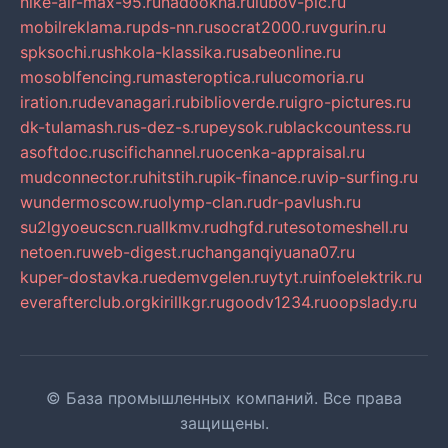
nike-air-max-95.ru
nadookna.ru
lubov-pic.ru
mobilreklama.ru
pds-nn.ru
socrat2000.ru
vgurin.ru
spksochi.ru
shkola-klassika.ru
sabeonline.ru
mosoblfencing.ru
masteroptica.ru
lucomoria.ru
iration.ru
devanagari.ru
biblioverde.ru
igro-pictures.ru
dk-tulamash.ru
s-dez-s.ru
peysok.ru
blackcountess.ru
asoftdoc.ru
scifichannel.ru
ocenka-appraisal.ru
mudconnector.ru
hitstih.ru
pik-finance.ru
vip-surfing.ru
wundermoscow.ru
olymp-clan.ru
dr-pavlush.ru
su2lgyoeucscn.ru
allkmv.ru
dhgfd.ru
tesotomeshell.ru
netoen.ru
web-digest.ru
changanqiyuana07.ru
kuper-dostavka.ru
edemvgelen.ru
ytyt.ru
infoelektrik.ru
everafterclub.org
kirillkgr.ru
goodv1234.ru
oopslady.ru
© База промышленных компаний. Все права
защищены.