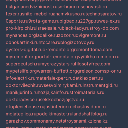
bulgarianedvizhimost.ru
sn-hram.ru
senovosti.ru
fexer.ru
snite-mebel.ru
anamvkusno.ru
technosaratov.ru
0sporte.ru
9rota-game.ru
bigbad.ru
227gp.ru
wes-ex.ru
pro-kirpichi.ru
israelsale.ru
black-lady.ru
stroy-db.com
mynances.org
ladalike.ru
zozor.ru
dvigremont.ru
odnokartinki.ru
htccare.ru
blogizotovoy.ru
oysters-digital.ru
o-remonte.org
remontdoma.com
myremont.org
portal-remonta.org
vyitikho.ru
mirjon.ru
superdeutsch.ru
mycrazystars.ru
filosofyfree.com
mypetslife.org
warren-buffett.org
greleon.com
sp-or.ru
infoelectrik.ru
materialexpert.ru
detkiexpert.ru
doktorvilechit.ru
vsesvoimirykami.ru
instrumentgid.ru
manikjurinfo.ru
hozjajkainfo.ru
stroimaterials.ru
doktoradvice.ru
selskoehozjajstvo.ru
otopleniehouse.ru
justinterior.ru
chastnyjdom.ru
mojateplica.ru
podelkimaster.ru
landshaftblog.ru
garazhov.com
monamy.net
stroysnami.kz
lcna.kz