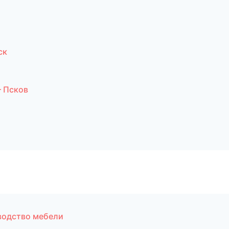
ск
 Псков
водство мебели