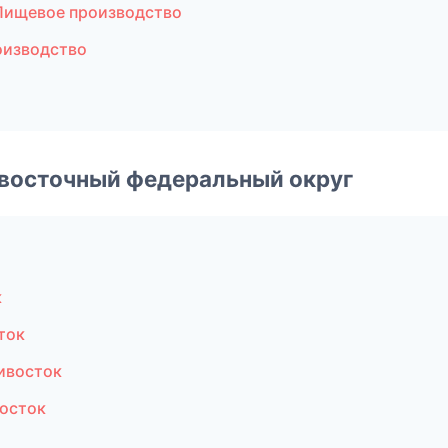
Пищевое производство
оизводство
евосточный федеральный округ
к
ток
ивосток
восток