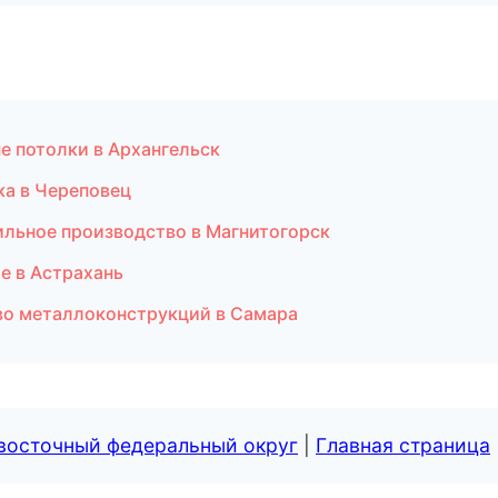
е потолки в Архангельск
ка в Череповец
ильное производство в Магнитогорск
е в Астрахань
во металлоконструкций в Самара
евосточный федеральный округ
|
Главная страница