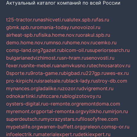
Актуальный каталог компаний по всей России
t25-tractor.ru
nashicveti.ru
alutex.spb.ru
fas.ru
gbmk.spb.ru
romania-today.ru
novoizol.ru
airheat-spb.ru
fisika.home.nov.ru
orakul.spb.ru
demo.home.nov.ru
mnso.ru
home.nov.ru
cemko.ru
comp-land.org
7gazet.ru
bicom-oil.ru
superiorsearch.ru
bulgarianedvizhimost.ru
sn-hram.ru
senovosti.ru
fexer.ru
snite-mebel.ru
anamvkusno.ru
technosaratov.ru
0sporte.ru
9rota-game.ru
bigbad.ru
227gp.ru
wes-ex.ru
pro-kirpichi.ru
israelsale.ru
black-lady.ru
stroy-db.com
mynances.org
ladalike.ru
zozor.ru
dvigremont.ru
odnokartinki.ru
htccare.ru
blogizotovoy.ru
oysters-digital.ru
o-remonte.org
remontdoma.com
myremont.org
portal-remonta.org
vyitikho.ru
mirjon.ru
superdeutsch.ru
mycrazystars.ru
filosofyfree.com
mypetslife.org
warren-buffett.org
greleon.com
sp-or.ru
infoelectrik.ru
materialexpert.ru
detkiexpert.ru