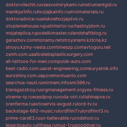
doktorvilechit.ru
vsesvoimirykami.ru
instrumentgid.ru
manikjurinfo.ru
hozjajkainfo.ru
stroimaterials.ru
doktoradvice.ru
selskoehozjajstvo.ru
otopleniehouse.ru
justinterior.ru
chastnyjdom.ru
mojateplica.ru
podelkimaster.ru
landshaftblog.ru
garazhov.com
monamy.net
stroysnami.kz
lcna.kz
stroyu.kz
my-vesta.com
timeszp.com
avtoguru.net
zsmh.com.ua
allcelebsplasticsurgery.com
all-tattoos-for-men.com
poisk-auto.com
best-radio.com.ua
ost-engineering.com
kuryatnik.info
euroshiny.com.ua
poremontuavto.com
searchus-nauti.ru
mirmam.info
smi366.ru
transgazstroy.ru
orgmanagement.org
yes-fitness.ru
xtreme-rp.ru
wasdpvp.ru
voda-otri.ru
tishinapve.ru
orenferma.ru
avtoservis-avgust.ru
lord-tv.ru
backstage-682-music.ru
lordfilm7.ru
lordfilm13.ru
prime-cars63.ru
un-believable.ru
codetool.ru
legardoauto.ru
lithasa.ru
muz-1.ru
gooddver.ru