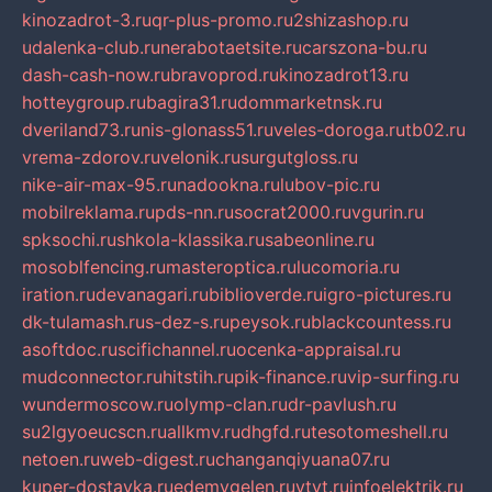
kinozadrot-3.ru
qr-plus-promo.ru
2shizashop.ru
udalenka-club.ru
nerabotaetsite.ru
carszona-bu.ru
dash-cash-now.ru
bravoprod.ru
kinozadrot13.ru
hotteygroup.ru
bagira31.ru
dommarketnsk.ru
dveriland73.ru
nis-glonass51.ru
veles-doroga.ru
tb02.ru
vrema-zdorov.ru
velonik.ru
surgutgloss.ru
nike-air-max-95.ru
nadookna.ru
lubov-pic.ru
mobilreklama.ru
pds-nn.ru
socrat2000.ru
vgurin.ru
spksochi.ru
shkola-klassika.ru
sabeonline.ru
mosoblfencing.ru
masteroptica.ru
lucomoria.ru
iration.ru
devanagari.ru
biblioverde.ru
igro-pictures.ru
dk-tulamash.ru
s-dez-s.ru
peysok.ru
blackcountess.ru
asoftdoc.ru
scifichannel.ru
ocenka-appraisal.ru
mudconnector.ru
hitstih.ru
pik-finance.ru
vip-surfing.ru
wundermoscow.ru
olymp-clan.ru
dr-pavlush.ru
su2lgyoeucscn.ru
allkmv.ru
dhgfd.ru
tesotomeshell.ru
netoen.ru
web-digest.ru
changanqiyuana07.ru
kuper-dostavka.ru
edemvgelen.ru
ytyt.ru
infoelektrik.ru