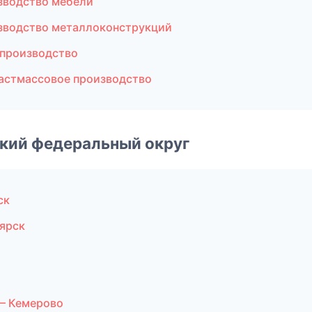
зводство мебели
зводство металлоконструкций
 производство
астмассовое производство
ский федеральный округ
ск
ярск
— Кемерово