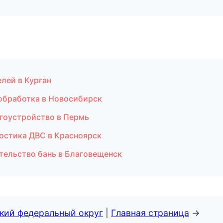
лей в Курган
ообработка в Новосибирск
агоустройство в Пермь
ностика ДВС в Красноярск
тельство бань в Благовещенск
ский федеральный округ
|
Главная страница
→