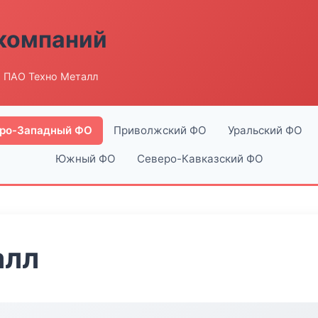
компаний
 ПАО Техно Металл
ро-Западный ФО
Приволжский ФО
Уральский ФО
Южный ФО
Северо-Кавказский ФО
алл