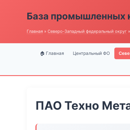
База промышленных 
Главная
»
Северо-Западный федеральный округ
»
🏠 Главная
Центральный ФО
Севе
ПАО Техно Мет