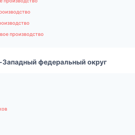
е производство
производство
роизводство
вое производство
о-Западный федеральный округ
ков