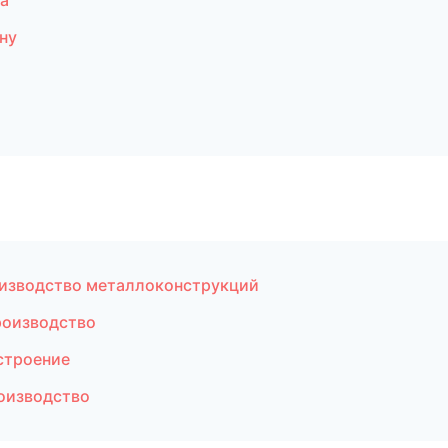
а
ну
изводство металлоконструкций
роизводство
строение
оизводство