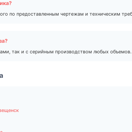
чика?
ого по предоставленным чертежам и техническим тре
за?
ами, так и с серийным производством любых объемов.
а
овещенск