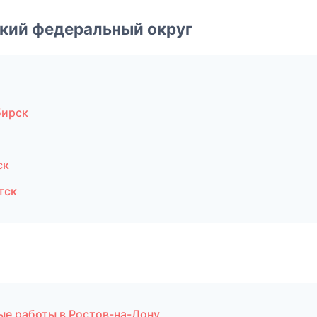
ский федеральный округ
бирск
ск
тск
ые работы в Ростов-на-Дону