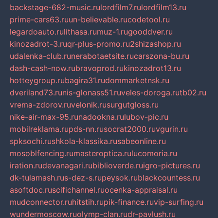
backstage-682-music.ru
lordfilm7.ru
lordfilm13.ru
prime-cars63.ru
un-believable.ru
codetool.ru
legardoauto.ru
lithasa.ru
muz-1.ru
gooddver.ru
kinozadrot-3.ru
qr-plus-promo.ru
2shizashop.ru
udalenka-club.ru
nerabotaetsite.ru
carszona-bu.ru
dash-cash-now.ru
bravoprod.ru
kinozadrot13.ru
hotteygroup.ru
bagira31.ru
dommarketnsk.ru
dveriland73.ru
nis-glonass51.ru
veles-doroga.ru
tb02.ru
vrema-zdorov.ru
velonik.ru
surgutgloss.ru
nike-air-max-95.ru
nadookna.ru
lubov-pic.ru
mobilreklama.ru
pds-nn.ru
socrat2000.ru
vgurin.ru
spksochi.ru
shkola-klassika.ru
sabeonline.ru
mosoblfencing.ru
masteroptica.ru
lucomoria.ru
iration.ru
devanagari.ru
biblioverde.ru
igro-pictures.ru
dk-tulamash.ru
s-dez-s.ru
peysok.ru
blackcountess.ru
asoftdoc.ru
scifichannel.ru
ocenka-appraisal.ru
mudconnector.ru
hitstih.ru
pik-finance.ru
vip-surfing.ru
wundermoscow.ru
olymp-clan.ru
dr-pavlush.ru