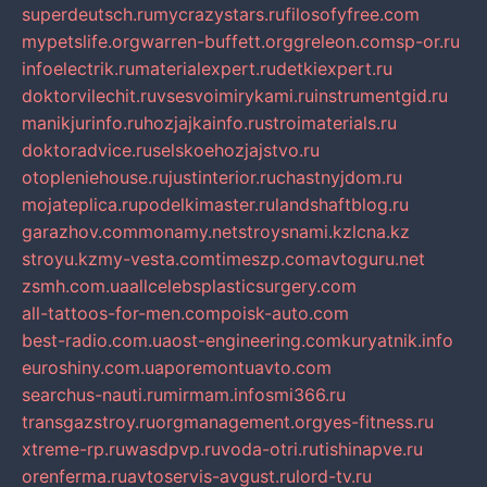
superdeutsch.ru
mycrazystars.ru
filosofyfree.com
mypetslife.org
warren-buffett.org
greleon.com
sp-or.ru
infoelectrik.ru
materialexpert.ru
detkiexpert.ru
doktorvilechit.ru
vsesvoimirykami.ru
instrumentgid.ru
manikjurinfo.ru
hozjajkainfo.ru
stroimaterials.ru
doktoradvice.ru
selskoehozjajstvo.ru
otopleniehouse.ru
justinterior.ru
chastnyjdom.ru
mojateplica.ru
podelkimaster.ru
landshaftblog.ru
garazhov.com
monamy.net
stroysnami.kz
lcna.kz
stroyu.kz
my-vesta.com
timeszp.com
avtoguru.net
zsmh.com.ua
allcelebsplasticsurgery.com
all-tattoos-for-men.com
poisk-auto.com
best-radio.com.ua
ost-engineering.com
kuryatnik.info
euroshiny.com.ua
poremontuavto.com
searchus-nauti.ru
mirmam.info
smi366.ru
transgazstroy.ru
orgmanagement.org
yes-fitness.ru
xtreme-rp.ru
wasdpvp.ru
voda-otri.ru
tishinapve.ru
orenferma.ru
avtoservis-avgust.ru
lord-tv.ru