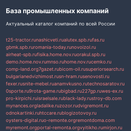
База промышленных компаний
Актуальный каталог компаний по всей России
t25-tractor.ru
nashicveti.ru
alutex.spb.ru
fas.ru
gbmk.spb.ru
romania-today.ru
novoizol.ru
airheat-spb.ru
fisika.home.nov.ru
orakul.spb.ru
demo.home.nov.ru
mnso.ru
home.nov.ru
cemko.ru
comp-land.org
7gazet.ru
bicom-oil.ru
superiorsearch.ru
bulgarianedvizhimost.ru
sn-hram.ru
senovosti.ru
fexer.ru
snite-mebel.ru
anamvkusno.ru
technosaratov.ru
0sporte.ru
9rota-game.ru
bigbad.ru
227gp.ru
wes-ex.ru
pro-kirpichi.ru
israelsale.ru
black-lady.ru
stroy-db.com
mynances.org
ladalike.ru
zozor.ru
dvigremont.ru
odnokartinki.ru
htccare.ru
blogizotovoy.ru
oysters-digital.ru
o-remonte.org
remontdoma.com
myremont.org
portal-remonta.org
vyitikho.ru
mirjon.ru