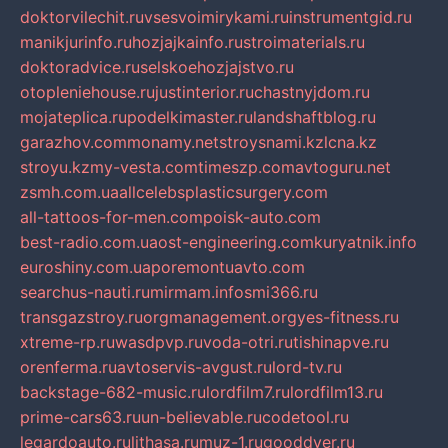
doktorvilechit.ru
vsesvoimirykami.ru
instrumentgid.ru
manikjurinfo.ru
hozjajkainfo.ru
stroimaterials.ru
doktoradvice.ru
selskoehozjajstvo.ru
otopleniehouse.ru
justinterior.ru
chastnyjdom.ru
mojateplica.ru
podelkimaster.ru
landshaftblog.ru
garazhov.com
monamy.net
stroysnami.kz
lcna.kz
stroyu.kz
my-vesta.com
timeszp.com
avtoguru.net
zsmh.com.ua
allcelebsplasticsurgery.com
all-tattoos-for-men.com
poisk-auto.com
best-radio.com.ua
ost-engineering.com
kuryatnik.info
euroshiny.com.ua
poremontuavto.com
searchus-nauti.ru
mirmam.info
smi366.ru
transgazstroy.ru
orgmanagement.org
yes-fitness.ru
xtreme-rp.ru
wasdpvp.ru
voda-otri.ru
tishinapve.ru
orenferma.ru
avtoservis-avgust.ru
lord-tv.ru
backstage-682-music.ru
lordfilm7.ru
lordfilm13.ru
prime-cars63.ru
un-believable.ru
codetool.ru
legardoauto.ru
lithasa.ru
muz-1.ru
gooddver.ru