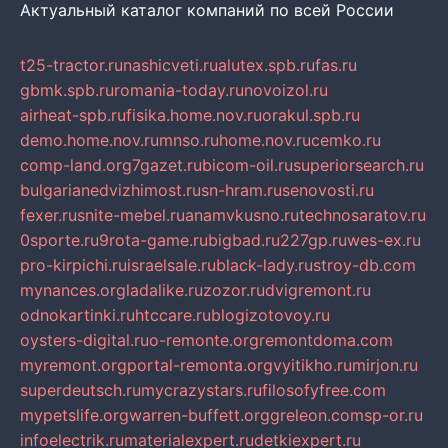
Актуальный каталог компаний по всей России
t25-tractor.ru
nashicveti.ru
alutex.spb.ru
fas.ru
gbmk.spb.ru
romania-today.ru
novoizol.ru
airheat-spb.ru
fisika.home.nov.ru
orakul.spb.ru
demo.home.nov.ru
mnso.ru
home.nov.ru
cemko.ru
comp-land.org
7gazet.ru
bicom-oil.ru
superiorsearch.ru
bulgarianedvizhimost.ru
sn-hram.ru
senovosti.ru
fexer.ru
snite-mebel.ru
anamvkusno.ru
technosaratov.ru
0sporte.ru
9rota-game.ru
bigbad.ru
227gp.ru
wes-ex.ru
pro-kirpichi.ru
israelsale.ru
black-lady.ru
stroy-db.com
mynances.org
ladalike.ru
zozor.ru
dvigremont.ru
odnokartinki.ru
htccare.ru
blogizotovoy.ru
oysters-digital.ru
o-remonte.org
remontdoma.com
myremont.org
portal-remonta.org
vyitikho.ru
mirjon.ru
superdeutsch.ru
mycrazystars.ru
filosofyfree.com
mypetslife.org
warren-buffett.org
greleon.com
sp-or.ru
infoelectrik.ru
materialexpert.ru
detkiexpert.ru