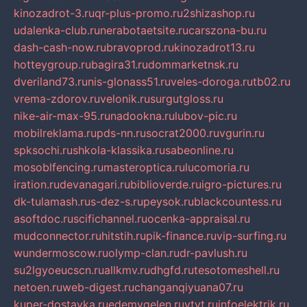
kinozadrot-3.ru
qr-plus-promo.ru
2shizashop.ru
udalenka-club.ru
nerabotaetsite.ru
carszona-bu.ru
dash-cash-now.ru
bravoprod.ru
kinozadrot13.ru
hotteygroup.ru
bagira31.ru
dommarketnsk.ru
dveriland73.ru
nis-glonass51.ru
veles-doroga.ru
tb02.ru
vrema-zdorov.ru
velonik.ru
surgutgloss.ru
nike-air-max-95.ru
nadookna.ru
lubov-pic.ru
mobilreklama.ru
pds-nn.ru
socrat2000.ru
vgurin.ru
spksochi.ru
shkola-klassika.ru
sabeonline.ru
mosoblfencing.ru
masteroptica.ru
lucomoria.ru
iration.ru
devanagari.ru
biblioverde.ru
igro-pictures.ru
dk-tulamash.ru
s-dez-s.ru
peysok.ru
blackcountess.ru
asoftdoc.ru
scifichannel.ru
ocenka-appraisal.ru
mudconnector.ru
hitstih.ru
pik-finance.ru
vip-surfing.ru
wundermoscow.ru
olymp-clan.ru
dr-pavlush.ru
su2lgyoeucscn.ru
allkmv.ru
dhgfd.ru
tesotomeshell.ru
netoen.ru
web-digest.ru
changanqiyuana07.ru
kuper-dostavka.ru
edemvgelen.ru
ytyt.ru
infoelektrik.ru