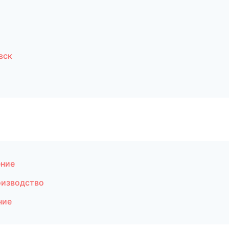
вск
ение
оизводство
ние