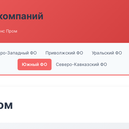
компаний
янс Пром
ро-Западный ФО
Приволжский ФО
Уральский ФО
Южный ФО
Северо-Кавказский ФО
ом