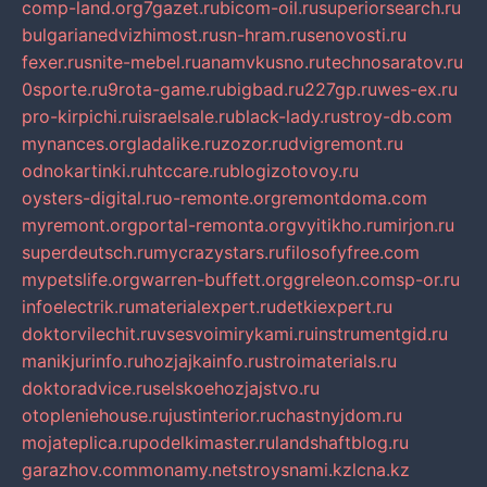
comp-land.org
7gazet.ru
bicom-oil.ru
superiorsearch.ru
bulgarianedvizhimost.ru
sn-hram.ru
senovosti.ru
fexer.ru
snite-mebel.ru
anamvkusno.ru
technosaratov.ru
0sporte.ru
9rota-game.ru
bigbad.ru
227gp.ru
wes-ex.ru
pro-kirpichi.ru
israelsale.ru
black-lady.ru
stroy-db.com
mynances.org
ladalike.ru
zozor.ru
dvigremont.ru
odnokartinki.ru
htccare.ru
blogizotovoy.ru
oysters-digital.ru
o-remonte.org
remontdoma.com
myremont.org
portal-remonta.org
vyitikho.ru
mirjon.ru
superdeutsch.ru
mycrazystars.ru
filosofyfree.com
mypetslife.org
warren-buffett.org
greleon.com
sp-or.ru
infoelectrik.ru
materialexpert.ru
detkiexpert.ru
doktorvilechit.ru
vsesvoimirykami.ru
instrumentgid.ru
manikjurinfo.ru
hozjajkainfo.ru
stroimaterials.ru
doktoradvice.ru
selskoehozjajstvo.ru
otopleniehouse.ru
justinterior.ru
chastnyjdom.ru
mojateplica.ru
podelkimaster.ru
landshaftblog.ru
garazhov.com
monamy.net
stroysnami.kz
lcna.kz