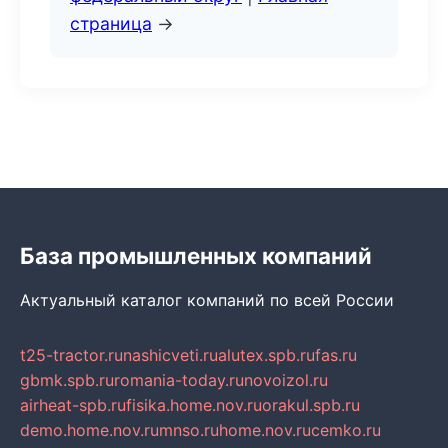
страница
→
База промышленных компаний
Актуальный каталог компаний по всей России
t25-tractor.ru
nashicveti.ru
alutex.spb.ru
fas.ru
gbmk.spb.ru
romania-today.ru
novoizol.ru
airheat-spb.ru
fisika.home.nov.ru
orakul.spb.ru
demo.home.nov.ru
mnso.ru
home.nov.ru
cemko.ru