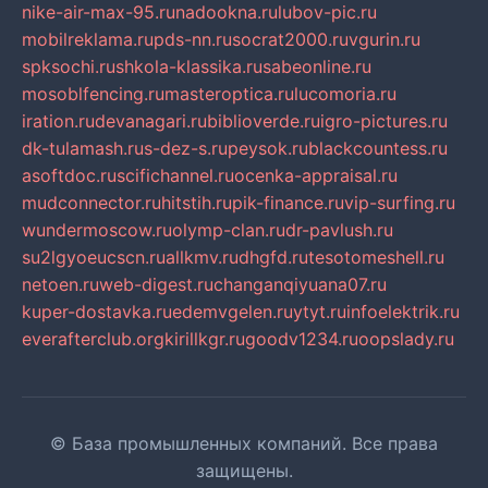
nike-air-max-95.ru
nadookna.ru
lubov-pic.ru
mobilreklama.ru
pds-nn.ru
socrat2000.ru
vgurin.ru
spksochi.ru
shkola-klassika.ru
sabeonline.ru
mosoblfencing.ru
masteroptica.ru
lucomoria.ru
iration.ru
devanagari.ru
biblioverde.ru
igro-pictures.ru
dk-tulamash.ru
s-dez-s.ru
peysok.ru
blackcountess.ru
asoftdoc.ru
scifichannel.ru
ocenka-appraisal.ru
mudconnector.ru
hitstih.ru
pik-finance.ru
vip-surfing.ru
wundermoscow.ru
olymp-clan.ru
dr-pavlush.ru
su2lgyoeucscn.ru
allkmv.ru
dhgfd.ru
tesotomeshell.ru
netoen.ru
web-digest.ru
changanqiyuana07.ru
kuper-dostavka.ru
edemvgelen.ru
ytyt.ru
infoelektrik.ru
everafterclub.org
kirillkgr.ru
goodv1234.ru
oopslady.ru
© База промышленных компаний. Все права
защищены.