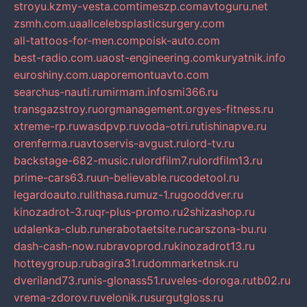
stroyu.kz
my-vesta.com
timeszp.com
avtoguru.net
zsmh.com.ua
allcelebsplasticsurgery.com
all-tattoos-for-men.com
poisk-auto.com
best-radio.com.ua
ost-engineering.com
kuryatnik.info
euroshiny.com.ua
poremontuavto.com
searchus-nauti.ru
mirmam.info
smi366.ru
transgazstroy.ru
orgmanagement.org
yes-fitness.ru
xtreme-rp.ru
wasdpvp.ru
voda-otri.ru
tishinapve.ru
orenferma.ru
avtoservis-avgust.ru
lord-tv.ru
backstage-682-music.ru
lordfilm7.ru
lordfilm13.ru
prime-cars63.ru
un-believable.ru
codetool.ru
legardoauto.ru
lithasa.ru
muz-1.ru
gooddver.ru
kinozadrot-3.ru
qr-plus-promo.ru
2shizashop.ru
udalenka-club.ru
nerabotaetsite.ru
carszona-bu.ru
dash-cash-now.ru
bravoprod.ru
kinozadrot13.ru
hotteygroup.ru
bagira31.ru
dommarketnsk.ru
dveriland73.ru
nis-glonass51.ru
veles-doroga.ru
tb02.ru
vrema-zdorov.ru
velonik.ru
surgutgloss.ru