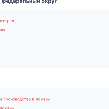
 федеральный округ
лгоград
ань
ое производство в Тюмень
 Тюмень